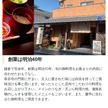
創業は明治40年
鎌倉で百余年。創業は明治40年。旬の御料理をお集まりの内容に
合わせたおもてなし。
長谷寺の門前に佇まい、文人に愛された味には自信を持ってご賞
味頂ける事と思います。ゆったりとした店内でこだわりの料理を
お召し上がり下さい。メインのうなぎ・天ぷら料理の他、湘南名
物のしらすを使用したメニューもございます。また、慶弔に合わ
せた御料理もご用意できます。