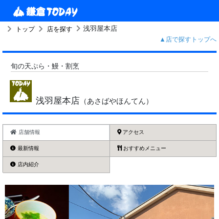
浅羽屋本店
トップ
店を探す
▲店で探すトップへ
旬の天ぷら・鰻・割烹
浅羽屋本店
（あさばやほんてん）
店舗情報
アクセス
最新情報
おすすめメニュー
店内紹介