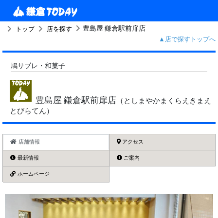
豊島屋 鎌倉駅前扉店
トップ
店を探す
▲店で探すトップへ
鳩サブレ・和菓子
豊島屋 鎌倉駅前扉店
（としまやかまくらえきまえ
とびらてん）
店舗情報
アクセス
最新情報
ご案内
ホームページ