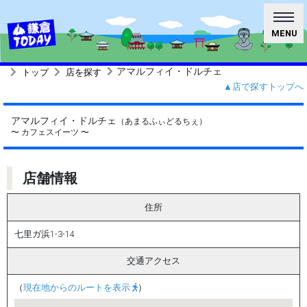
MENU
アマルフィイ・ドルチェ
トップ
店を探す
▲店で探すトップへ
アマルフィイ・ドルチェ
（あまるふぃどるちぇ）
〜 カフェスイーツ 〜
店舗情報
住所
七里ガ浜1-3-14
交通アクセス
（
現在地からのルートを表示
）