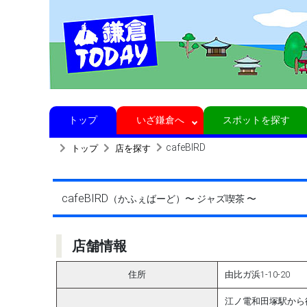
トップ
いざ鎌倉へ
スポットを探す
cafeBIRD
トップ
店を探す
cafeBIRD
（かふぇばーど）
〜 ジャズ喫茶 〜
店舗情報
住所
由比ガ浜1-10-20
江ノ電和田塚駅から