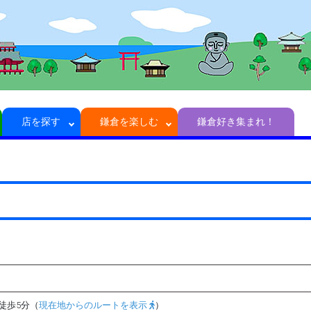
店を探す
鎌倉を楽しむ
鎌倉好き集まれ！
徒歩5分（
現在地からのルートを表示
）