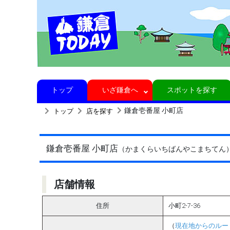
トップ
いざ鎌倉へ
スポットを探す
鎌倉壱番屋 小町店
トップ
店を探す
鎌倉壱番屋 小町店
（かまくらいちばんやこまちてん
店舗情報
住所
小町2-7-36
（
現在地からのルー