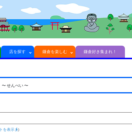
店を探す
鎌倉を楽しむ
鎌倉好き集まれ！
）
〜 せんべい 〜
トを表示
）