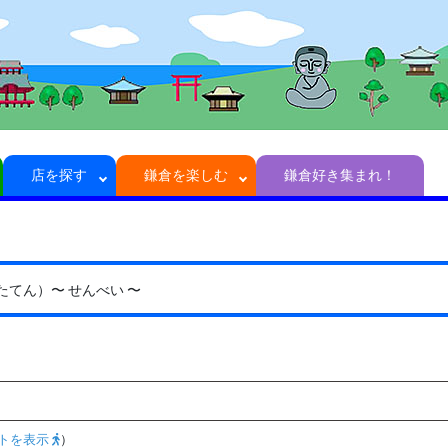
店を探す
鎌倉を楽しむ
鎌倉好き集まれ！
たてん）
〜 せんべい 〜
トを表示
）