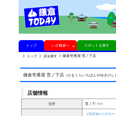
トップ
いざ鎌倉へ
スポットを探す
鎌倉壱番屋 雪ノ下店
トップ
店を探す
鎌倉壱番屋 雪ノ下店
（かまくらいちばんやゆきのし
店舗情報
住所
雪ノ下1-6-6
（
現在地からのルー