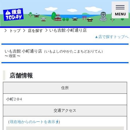
MENU
いも吉館 小町通り店
トップ
店を探す
▲店で探すトップへ
いも吉館 小町通り店
（いもよしのやかたこまちどおりてん）
〜 喫茶 〜
店舗情報
住所
小町2-8-4
交通アクセス
（
現在地からのルートを表示
）