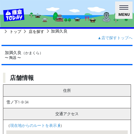
MENU
加満久良
トップ
店を探す
▲店で探すトップへ
加満久良
（かまくら）
〜 陶器 〜
店舗情報
住所
雪ノ下1-8-34
交通アクセス
（
現在地からのルートを表示
）