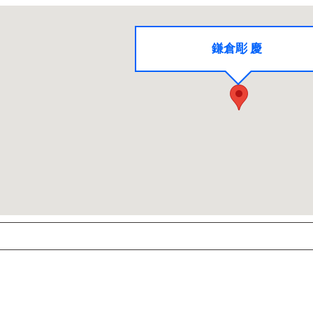
鎌倉彫 慶