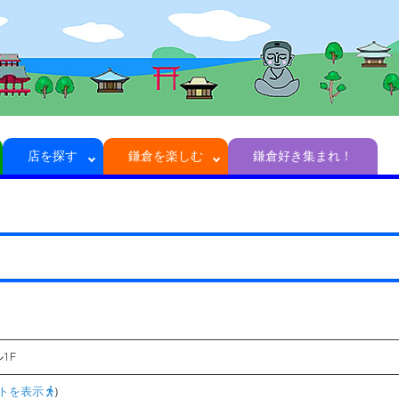
店を探す
鎌倉を楽しむ
鎌倉好き集まれ！
ル1F
トを表示
）