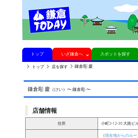
トップ
いざ鎌倉へ
スポットを探す
鎌倉彫 慶
トップ
店を探す
鎌倉彫 慶
（けい）
〜 鎌倉彫 〜
店舗情報
住所
小町2-12-35 大路ビ
（
現在地からのルー