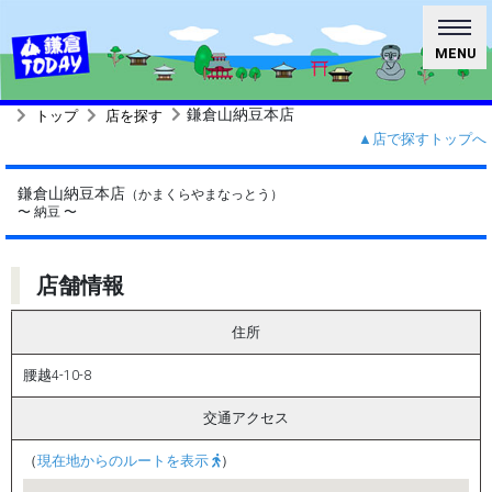
MENU
鎌倉山納豆本店
トップ
店を探す
▲店で探すトップへ
鎌倉山納豆本店
（かまくらやまなっとう）
〜 納豆 〜
店舗情報
住所
腰越4-10-8
交通アクセス
（
現在地からのルートを表示
）