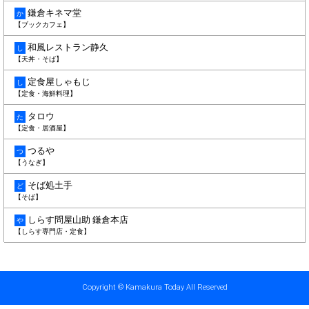
鎌倉キネマ堂
か
【ブックカフェ】
和風レストラン静久
し
【天丼・そば】
定食屋しゃもじ
し
【定食・海鮮料理】
タロウ
た
【定食・居酒屋】
つるや
つ
【うなぎ】
そば処土手
ど
【そば】
しらす問屋山助 鎌倉本店
や
【しらす専門店・定食】
Copyright © Kamakura Today All Reserved