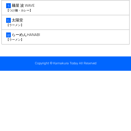
麺屋 波 WAVE
う
【つけ麺・カレー】
太陽堂
た
【ラーメン】
らーめんHANABI
は
【ラーメン】
Copyright © Kamakura Today All Reserved