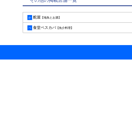
その他の掲載店舗一覧
舵屋
か
【地魚とお酒】
食堂ペスカバ
ぺ
【魚介料理】