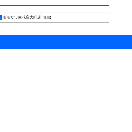
モモサワ生花店大町店
も
【生花】