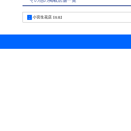
その他の掲載店舗一覧
小宮生花店
こ
【生花】