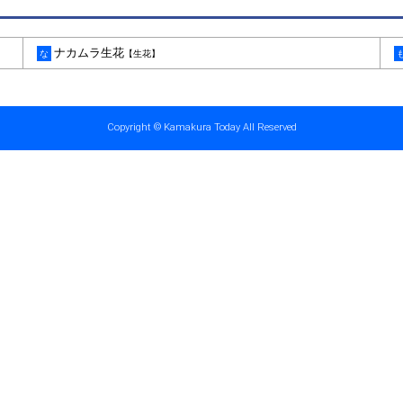
ナカムラ生花
な
【生花】
Copyright © Kamakura Today All Reserved