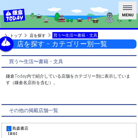
MENU
買う〜生活〜書籍・文具
トップ
店を探す
店を探す − カテゴリー別一覧
買う〜生活〜書籍・文具
鎌倉Today内で紹介している店舗をカテゴリー別に表示していま
す（鎌倉名店街を含む）。
その他の掲載店舗一覧
島森書店
し
【書籍】