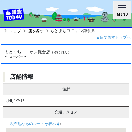
MENU
もとまちユニオン鎌倉店
トップ
店を探す
▲店で探すトップへ
もとまちユニオン鎌倉店
（ゆにおん）
〜 スーパー 〜
店舗情報
住所
小町1-7-13
交通アクセス
（
現在地からのルートを表示
）