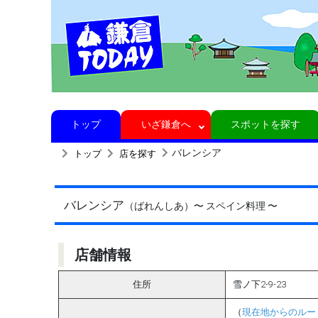
トップ
いざ鎌倉へ
スポットを探す
バレンシア
トップ
店を探す
バレンシア
（ばれんしあ）
〜 スペイン料理 〜
店舗情報
住所
雪ノ下2-9-23
（
現在地からのルー