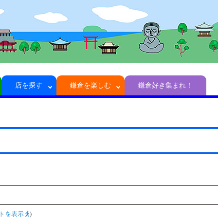
店を探す
鎌倉を楽しむ
鎌倉好き集まれ！
トを表示
）