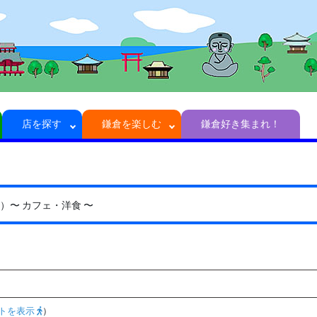
店を探す
鎌倉を楽しむ
鎌倉好き集まれ！
ゅ）
〜 カフェ・洋食 〜
トを表示
）