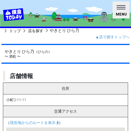
MENU
やきとり ひら乃
トップ
店を探す
▲店で探すトップへ
やきとり ひら乃
（ひらの）
〜 酒処 〜
店舗情報
住所
小町2-11-11
交通アクセス
（
現在地からのルートを表示
）