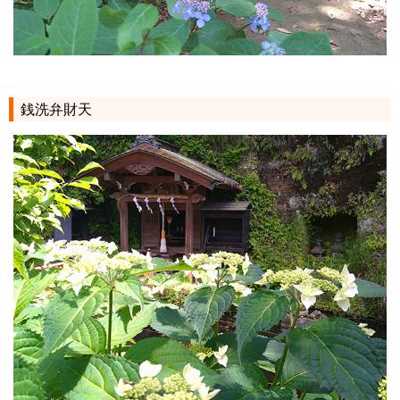
銭洗弁財天