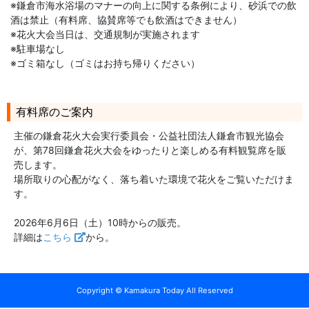
※鎌倉市海水浴場のマナーの向上に関する条例により、砂浜での飲
酒は禁止（有料席、協賛席等でも飲酒はできません）
※花火大会当日は、交通規制が実施されます
※駐車場なし
※ゴミ箱なし（ゴミはお持ち帰りください）
有料席のご案内
主催の鎌倉花火大会実行委員会・公益社団法人鎌倉市観光協会
が、第78回鎌倉花火大会をゆったりと楽しめる有料観覧席を販
売します。
場所取りの心配がなく、落ち着いた環境で花火をご覧いただけま
す。
2026年6月6日（土）10時からの販売。
詳細は
こちら
から。
Copyright © Kamakura Today All Reserved