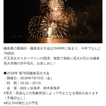
鎌倉夏の風物詩・鎌倉花火大会は1948年に始まり、今年でなんと
78回目。
尺玉花火やスターマインの競演、海面で扇状に花火が広がる鎌倉
花火名物の水中花火、お楽しみに！
■2026年 第78回鎌倉花火大会
・開催日：2026年7月10日（金）
・時 間：19:20～20:10
・会 場：由比ヶ浜海岸、材木座海岸
※荒天・高波などの気象状況によって中止となる場合があります
（予備日なし）
※約2,500発打上の予定