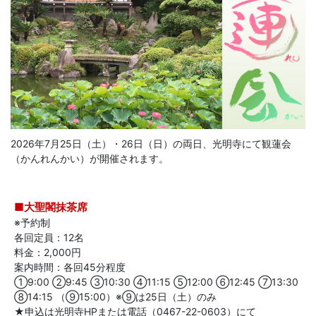
2026年7月25日（土）・26日（日）の両日、光明寺にて観蓮会
（かんれんかい）が開催されます。
■大聖閣抹茶席
※予約制
各回定員：12名
料金：2,000円
案内時間：各回45分程度
①9:00 ②9:45 ③10:30 ④11:15 ⑤12:00 ⑥12:45 ⑦13:30
⑧14:15 （⑨15:00）※⑨は25日（土）のみ
★申込は光明寺HPまたは電話（0467-22-0603）にて