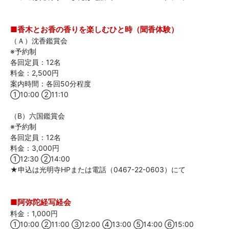
■香木とお香の香りを楽しむひと時（聞香体験）
（Ａ）沈香鑑賞会
※予約制
各回定員：12名
料金：2,500円
案内時間：各回50分程度
①10:00 ②11:10
（B）六国鑑賞会
※予約制
各回定員：12名
料金：3,000円
①12:30 ②14:00
★申込は光明寺HPまたは電話（0467-22-0603）にて
■阿弥陀経写経会
料金：1,000円
①10:00 ②11:00 ③12:00 ④13:00 ⑤14:00 ⑥15:00