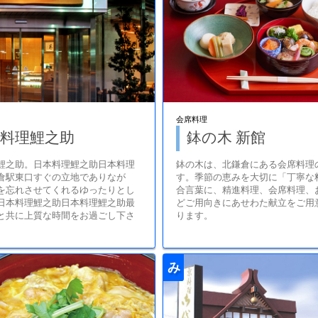
会席料理
料理鯉之助
鉢の木 新館
鯉之助。日本料理鯉之助日本料理
鉢の木は、北鎌倉にある会席料理
倉駅東口すぐの立地でありなが
す。季節の恵みを大切に「丁寧な
を忘れさせてくれるゆったりとし
合言葉に、精進料理、会席料理、
日本料理鯉之助日本料理鯉之助最
どご用向きにあせわた献立をご用
と共に上質な時間をお過ごし下さ
ります。
み