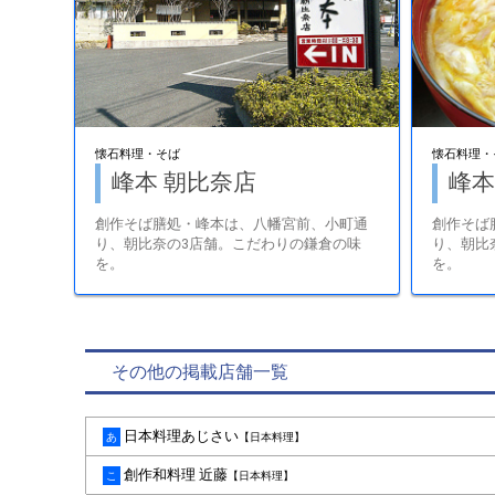
懐石料理・そば
懐石料理・
峰本 朝比奈店
峰本
創作そば膳処・峰本は、八幡宮前、小町通
創作そば
り、朝比奈の3店舗。こだわりの鎌倉の味
り、朝比
を。
を。
その他の掲載店舗一覧
日本料理あじさい
あ
【日本料理】
創作和料理 近藤
こ
【日本料理】