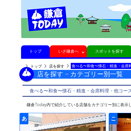
トップ
いざ鎌倉へ
スポットを探す
食べる〜和食〜懐石・精進・会席
トップ
店を探す
店を探す − カテゴリー別一覧
食べる〜和食〜懐石・精進・会席料理・他コー
鎌倉Today内で紹介している店舗をカテゴリー別に表
あ
こ