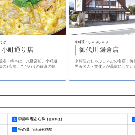
そば
京料理・しゃぶしゃぶ
 小町通り店
御代川 鎌倉店
膳処・峰本は、八幡宮前、小町通
京料理としゃぶしゃぶの名店・御
奈の3店舗。こだわりの鎌倉の味
界著名人・文化人が贔屓にしてい
季節料理あら珠
あ
【会席料理】
笹の葉
さ
【自然食料理店】