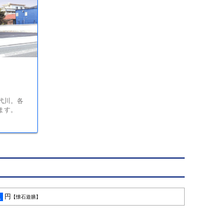
代川。各
ます。
円
え
【懐石遊膳】