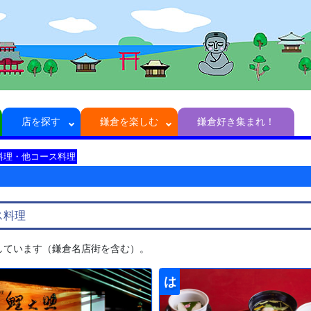
店を探す
鎌倉を楽しむ
鎌倉好き集まれ！
料理・他コース料理
ス料理
示しています（鎌倉名店街を含む）。
は