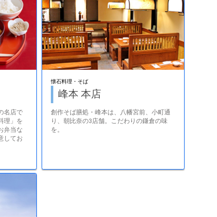
懐石料理・そば
峰本 本店
の名店で
創作そば膳処・峰本は、八幡宮前、小町通
料理」を
り、朝比奈の3店舗。こだわりの鎌倉の味
お弁当な
を。
意してお