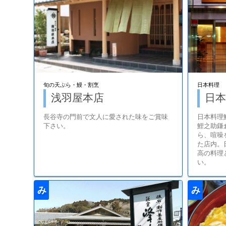
旬の天ぷら・鰻・割烹
日本料理
浅羽屋本店
日本
長谷寺の門前で文人に愛された味をご賞味
日本料理
下さい。
鯉之助鎌
ら、喧噪
た店内。
高の料理
い。
み
み