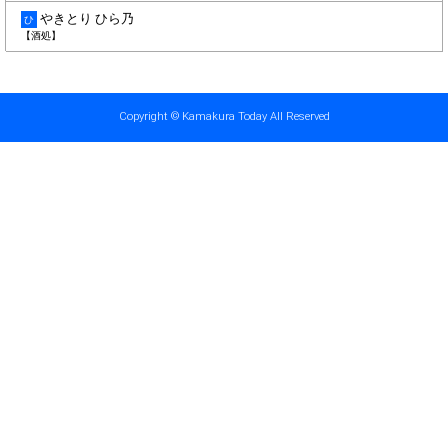
やきとり ひら乃
ひ
【酒処】
Copyright © Kamakura Today All Reserved