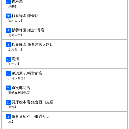
香寿庵
こ
【漬物】
杉養蜂園 鎌倉店
す
【はちみつ】
杉養蜂園 鎌倉2号店
す
【はちみつ】
杉養蜂園 鎌倉若宮大路店
す
【はちみつ】
高清
た
【ひもの】
腸詰屋 八幡宮前店
ち
【ドイツ料理】
貞次郎商店
て
【厳選食材販売店】
羽床総本店 鎌倉西口支店
は
【食品】
鎌倉まめや 小町通り店
ま
【豆】