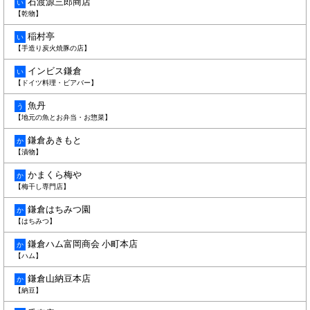
石渡源三郎商店
い
【乾物】
稲村亭
い
【手造り炭火焼豚の店】
インビス鎌倉
い
【ドイツ料理・ビアバー】
魚丹
う
【地元の魚とお弁当・お惣菜】
鎌倉あきもと
か
【漬物】
かまくら梅や
か
【梅干し専門店】
鎌倉はちみつ園
か
【はちみつ】
鎌倉ハム富岡商会 小町本店
か
【ハム】
鎌倉山納豆本店
か
【納豆】