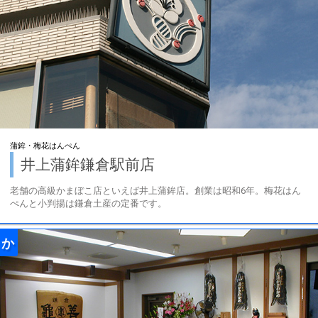
蒲鉾・梅花はんぺん
井上蒲鉾鎌倉駅前店
老舗の高級かまぼこ店といえば井上蒲鉾店。創業は昭和6年。梅花はん
ぺんと小判揚は鎌倉土産の定番です。
か