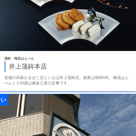
蒲鉾・梅花はんぺん
井上蒲鉾本店
老舗の高級かまぼこ店といえば井上蒲鉾店。創業は昭和6年。梅花はん
ぺんと小判揚は鎌倉土産の定番です。
い