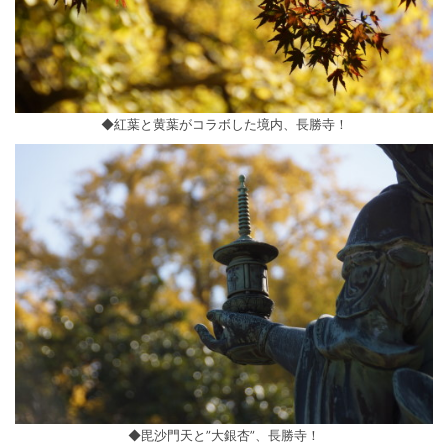
◆紅葉と黄葉がコラボした境内、長勝寺！
◆毘沙門天と”大銀杏”、長勝寺！