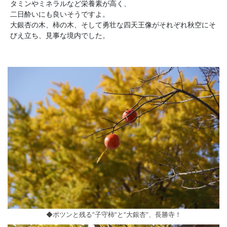
タミンやミネラルなど栄養素が高く、
二日酔いにも良いそうですよ。
大銀杏の木、柿の木、そして勇壮な四天王像がそれぞれ秋空にそ
びえ立ち、見事な境内でした。
◆ポツンと残る”子守柿”と”大銀杏”、長勝寺！