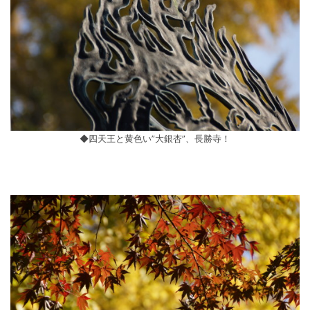
◆四天王と黄色い”大銀杏”、長勝寺！