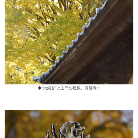
◆”大銀杏”と山門の屋根、長勝寺！