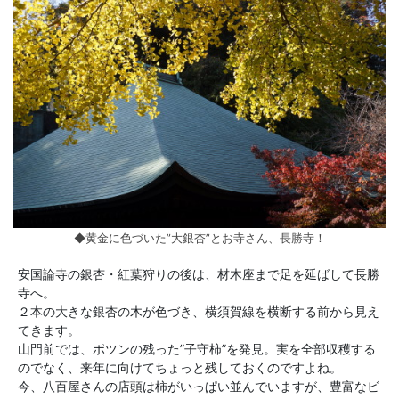
◆黄金に色づいた”大銀杏”とお寺さん、長勝寺！
安国論寺の銀杏・紅葉狩りの後は、材木座まで足を延ばして長勝
寺へ。
２本の大きな銀杏の木が色づき、横須賀線を横断する前から見え
てきます。
山門前では、ポツンの残った”子守柿”を発見。実を全部収穫する
のでなく、来年に向けてちょっと残しておくのですよね。
今、八百屋さんの店頭は柿がいっぱい並んでいますが、豊富なビ