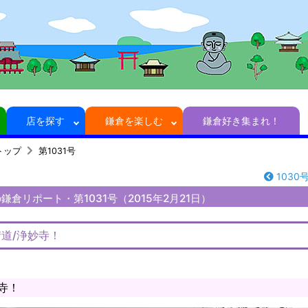
店を探す
鎌倉を楽しむ
鎌倉好き集まれ！
トップ
第1031号
1030
倉リポート・第1031号（2015年2月21日）
道/浄妙寺！
寺！