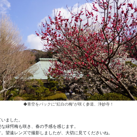
◆青空をバックに”紅白の梅”が咲く参道、浄妙寺！
ていました。
楚な緑愕梅も咲き、春の予感を感じます。
す。望遠レンズで撮影しましたが、大切に見てくださいね。