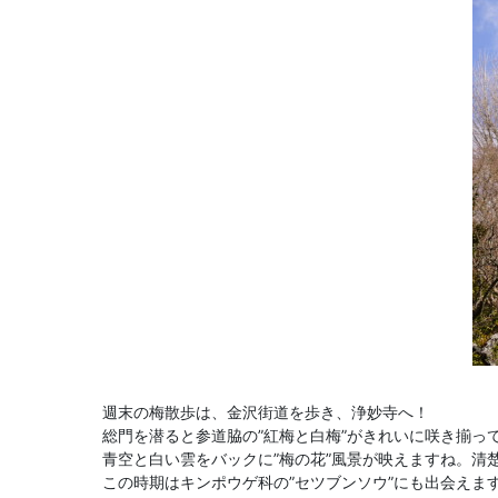
週末の梅散歩は、金沢街道を歩き、浄妙寺へ！
総門を潜ると参道脇の”紅梅と白梅”がきれいに咲き揃っ
青空と白い雲をバックに”梅の花”風景が映えますね。清
この時期はキンポウゲ科の”セツブンソウ”にも出会えま