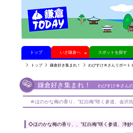
トップ
いざ鎌倉へ
スポットを探す
トップ
鎌倉好き集まれ！
わびすけ☆さんリポート
鎌倉好き集まれ！
わびすけ☆さんの鎌
☆ほのかな梅の香り、”紅白梅”咲く参道、金沢街
◇ほのかな梅の香り、、”紅白梅”咲く参道、浄妙