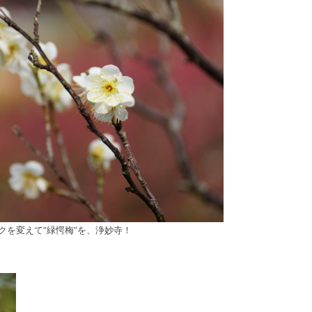
クを変えて”緑愕梅”を、浄妙寺！