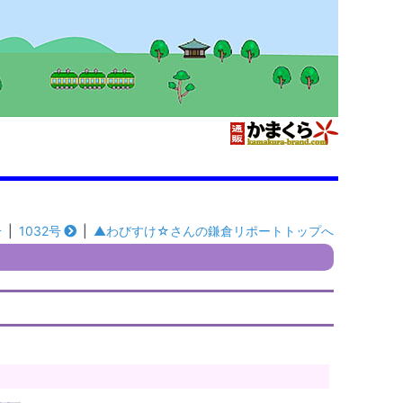
号
|
1032号
|
▲わびすけ☆さんの鎌倉リポートトップへ