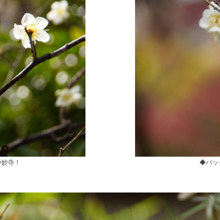
浄妙寺！
◆バッ