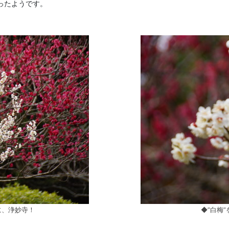
ったようです。
に、浄妙寺！
◆”白梅