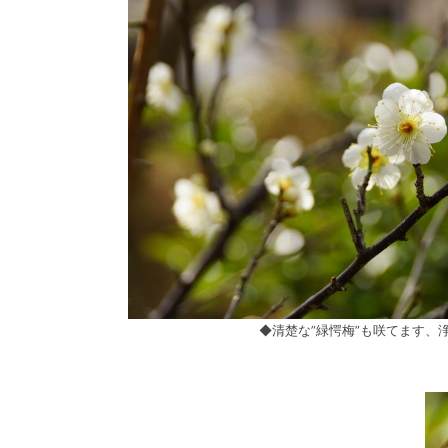
◆清楚な”緑愕梅”も咲てます、