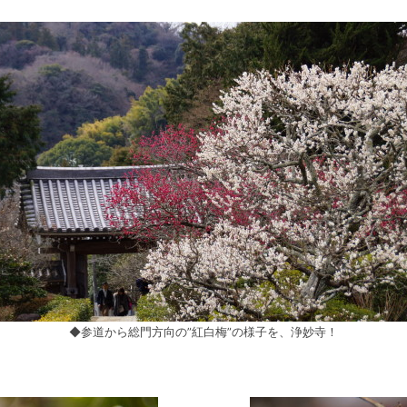
◆参道から総門方向の”紅白梅”の様子を、浄妙寺！