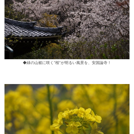
◆緑の山裾に咲く”桜”が明るい風景を、安国論寺！