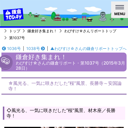
MENU
トップ
鎌倉好き集まれ！
わびすけ☆さんリポートトップ
第1037号
1036号
|
1038号
|
▲わびすけ☆さんの鎌倉リポートトップへ
鎌倉好き集まれ！
わびすけ☆さんの鎌倉リポート・第1037号（2015年3月
28日）
☆風光る、一気に咲きだした”桜”風景、長勝寺～安国論
寺！
◇風光る、一気に咲きだした”桜”風景、材木座／長勝
寺！