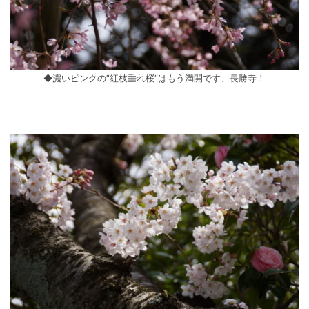
◆濃いピンクの”紅枝垂れ桜”はもう満開です、長勝寺！