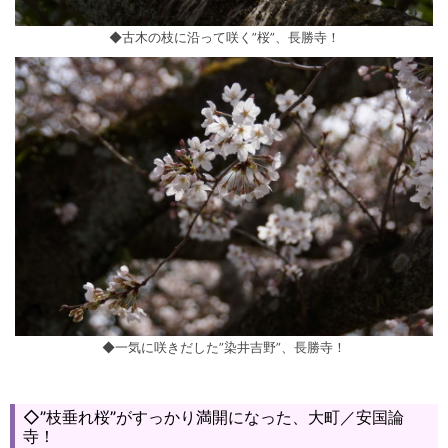
◆古木の枝に沿って咲く”桜”、長勝寺！
◆一気に咲きだした”染井吉野”、長勝寺！
◇”枝垂れ桜”がすっかり満開になった、大町／安国論
寺！