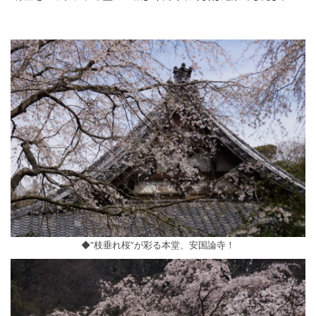
◆”枝垂れ桜”が彩る本堂、安国論寺！