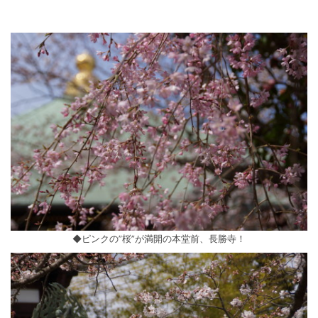
◆ピンクの”桜”が満開の本堂前、長勝寺！