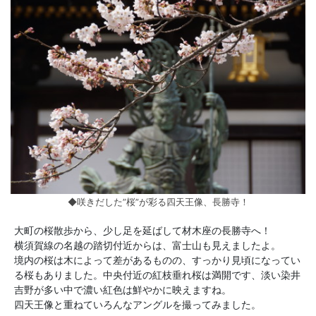
◆咲きだした”桜”が彩る四天王像、長勝寺！
大町の桜散歩から、少し足を延ばして材木座の長勝寺へ！
横須賀線の名越の踏切付近からは、富士山も見えましたよ。
境内の桜は木によって差があるものの、すっかり見頃になってい
る桜もありました。中央付近の紅枝垂れ桜は満開です、淡い染井
吉野が多い中で濃い紅色は鮮やかに映えますね。
四天王像と重ねていろんなアングルを撮ってみました。