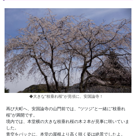
◆大きな”枝垂れ桜”が見頃に、安国論寺！
再び大町へ、安国論寺の山門前では、”ツツジ”と一緒に”枝垂れ
桜”が満開です。
境内では、本堂横の大きな枝垂れ桜の木２本が見事に咲いていま
した。
青空をバックに、本堂の屋根より高く咲く姿は絶景でしたよ。