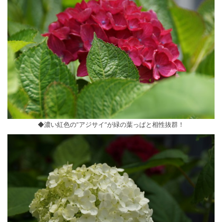
◆濃い紅色の”アジサイ”が緑の葉っぱと相性抜群！