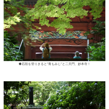
◆石段を登りきると”青もみじ”と二天門、妙本寺！