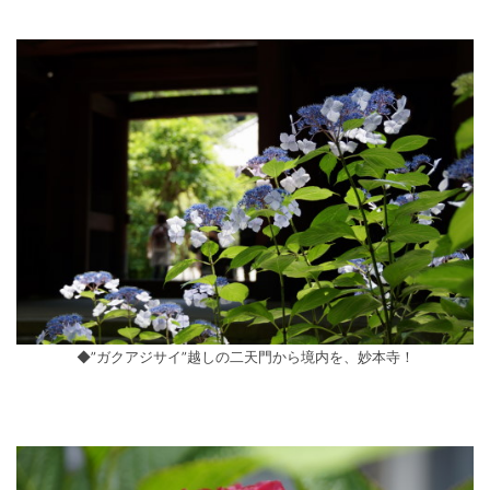
◆”ガクアジサイ”越しの二天門から境内を、妙本寺！