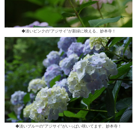
◆淡いピンクの”アジサイ”が新緑に映える、妙本寺！
◆淡いブルーの”アジサイ”がいっぱい咲いてます、妙本寺！