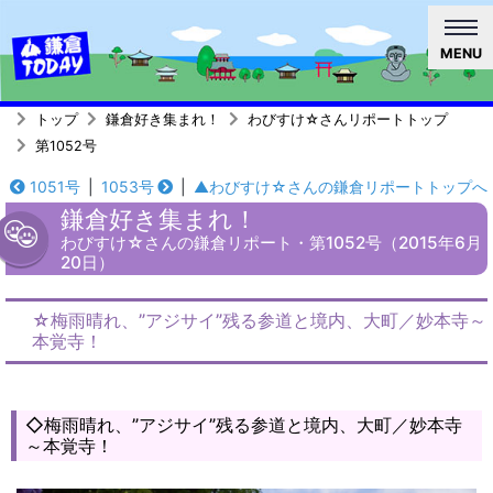
MENU
トップ
鎌倉好き集まれ！
わびすけ☆さんリポートトップ
第1052号
1051号
|
1053号
|
▲わびすけ☆さんの鎌倉リポートトップへ
鎌倉好き集まれ！
わびすけ☆さんの鎌倉リポート・第1052号（2015年6月
20日）
☆梅雨晴れ、”アジサイ”残る参道と境内、大町／妙本寺～
本覚寺！
◇梅雨晴れ、”アジサイ”残る参道と境内、大町／妙本寺
～本覚寺！