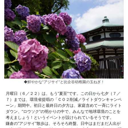
◆鮮やかな”アジサイ”と比企谷幼稚園の玉ねぎ！
月曜日（６／２２）は、もう”夏至”です。この日から七夕（７／
７）までは、環境省提唱の「ＣＯ２削減／ライトダウンキャンペ
ーン」期間中。初日と最終日の夕方は、家庭含めて一斉にライト
ダウン、”ロウソク”の明かりの中で、みんなで地球環境のことを
考えましょう！というイベントが設けられているそうです。
鎌倉の”アジサイ”散歩は、そろそろ終盤、日中はまだまだ人出が