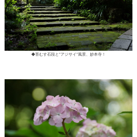
◆苔むす石段と”アジサイ”風景、妙本寺！