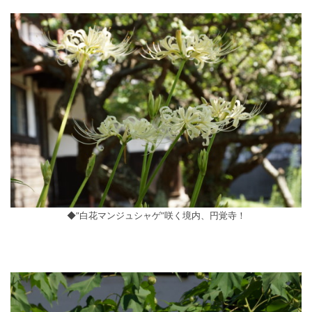
◆”白花マンジュシャゲ”咲く境内、円覚寺！