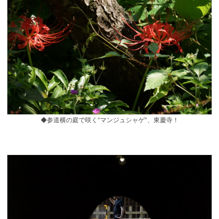
◆参道横の庭で咲く”マンジュシャゲ”、東慶寺！