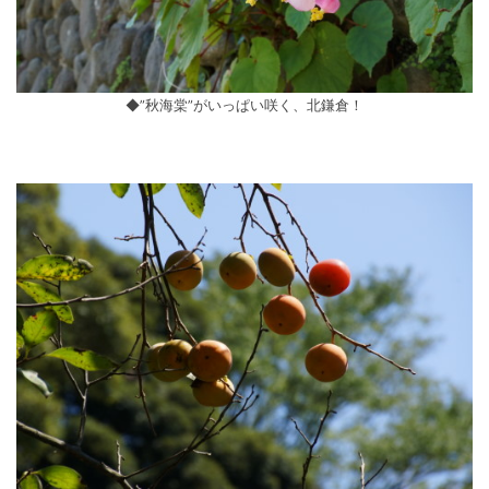
◆”秋海棠”がいっぱい咲く、北鎌倉！