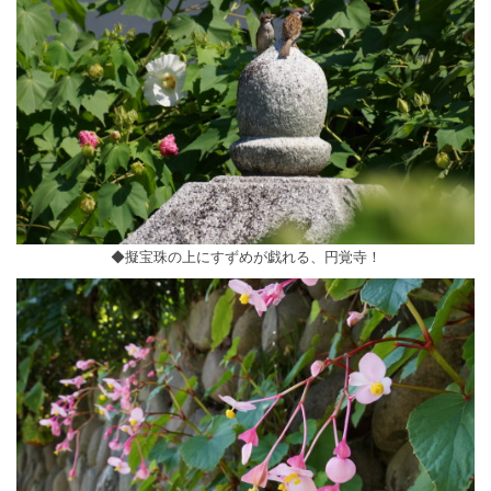
◆擬宝珠の上にすずめが戯れる、円覚寺！