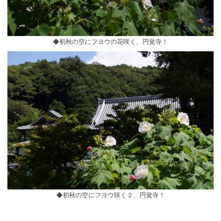
◆初秋の空にフヨウの花咲く、円覚寺！
◆初秋の空にフヨウ咲く２、円覚寺！