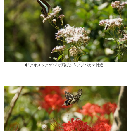
◆”アオスジアゲハ”が飛びかうフジバカマ付近！