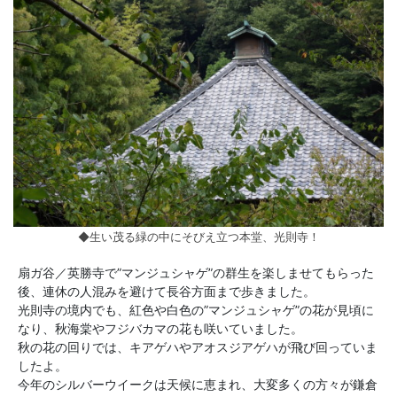
◆生い茂る緑の中にそびえ立つ本堂、光則寺！
扇ガ谷／英勝寺で”マンジュシャゲ”の群生を楽しませてもらった
後、連休の人混みを避けて長谷方面まで歩きました。
光則寺の境内でも、紅色や白色の”マンジュシャゲ”の花が見頃に
なり、秋海棠やフジバカマの花も咲いていました。
秋の花の回りでは、キアゲハやアオスジアゲハが飛び回っていま
したよ。
今年のシルバーウイークは天候に恵まれ、大変多くの方々が鎌倉