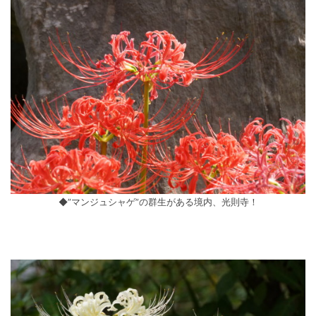
◆”マンジュシャゲ”の群生がある境内、光則寺！