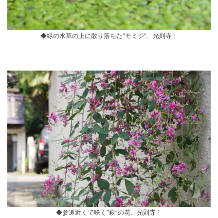
◆緑の水草の上に散り落ちた”モミジ”、光則寺！
◆参道近くで咲く”萩”の花、光則寺！