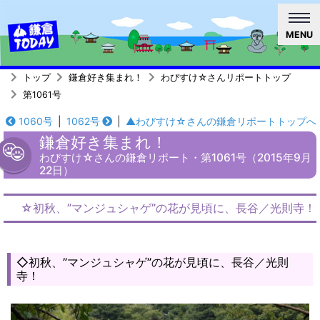
MENU
トップ
鎌倉好き集まれ！
わびすけ☆さんリポートトップ
第1061号
1060号
|
1062号
|
▲わびすけ☆さんの鎌倉リポートトップへ
鎌倉好き集まれ！
わびすけ☆さんの鎌倉リポート・第1061号（2015年9月
22日）
☆初秋、”マンジュシャゲ”の花が見頃に、長谷／光則寺！
◇初秋、”マンジュシャゲ”の花が見頃に、長谷／光則
寺！