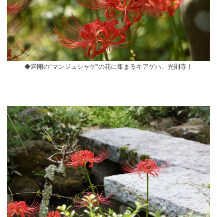
◆満開の”マンジュシャゲ”の花に集まるキアゲハ、光則寺！