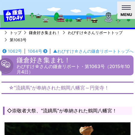
MENU
トップ
鎌倉好き集まれ！
わびすけ☆さんリポートトップ
第1063号
1062号
|
1064号
|
▲わびすけ☆さんの鎌倉リポートトップへ
鎌倉好き集まれ！
わびすけ☆さんの鎌倉リポート・第1063号（2015年10
月4日）
☆”流鏑馬”が奉納された鶴岡八幡宮～円覚寺！
◇崇敬者大祭、”流鏑馬”が奉納された鶴岡八幡宮！