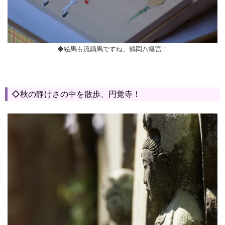
◆絵馬も流鏑馬ですね、鶴岡八幡宮！
◇秋の静けさの中を散歩、円覚寺！