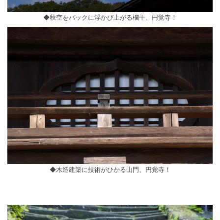
◆秋空をバックに浮かび上がる欄干、円覚寺！
◆木造建築に技術がひかる山門、円覚寺！