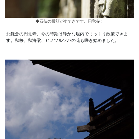
◆石仏の横顔がすてきです、円覚寺！
北鎌倉の円覚寺、今の時期は静かな境内でじっくり散策できま
す。秋桜、秋海棠、ヒメツルソバの花も咲き始めました。