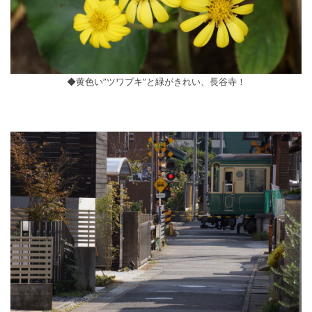
◆黄色い”ツワブキ”と緑がきれい、長谷寺！