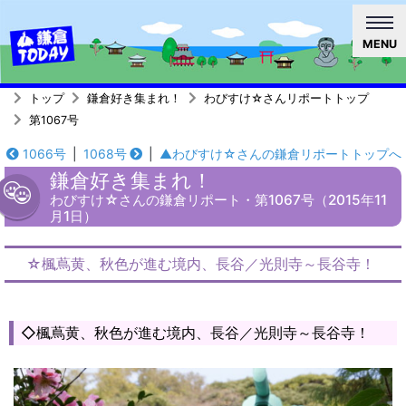
MENU
トップ
鎌倉好き集まれ！
わびすけ☆さんリポートトップ
第1067号
1066号
|
1068号
|
▲わびすけ☆さんの鎌倉リポートトップへ
鎌倉好き集まれ！
わびすけ☆さんの鎌倉リポート・第1067号（2015年11
月1日）
☆楓蔦黄、秋色が進む境内、長谷／光則寺～長谷寺！
◇楓蔦黄、秋色が進む境内、長谷／光則寺～長谷寺！