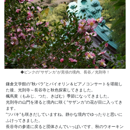
◆ピンクの”サザンカ”が見頃の境内、長谷／光則寺！
鎌倉文学館の”秋バラ”とバイオリン＆ピアノコンサートを堪能し
た後、光則寺～長谷寺と秋色探索してきました。
楓蔦黄（もみじ、つた、きばむ）季節になってきました。
光則寺の山門を潜ると境内に咲く”サザンカ”の花が目に入ってき
ます。
”ツバキ”も咲きだしていますね。静かな境内でゆったりと思いに
ふけってきました。
長谷寺の参道に戻ると団体さんでいっぱいです、秋のウオーキン