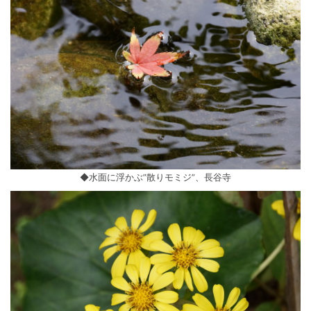
◆水面に浮かぶ”散りモミジ”、長谷寺