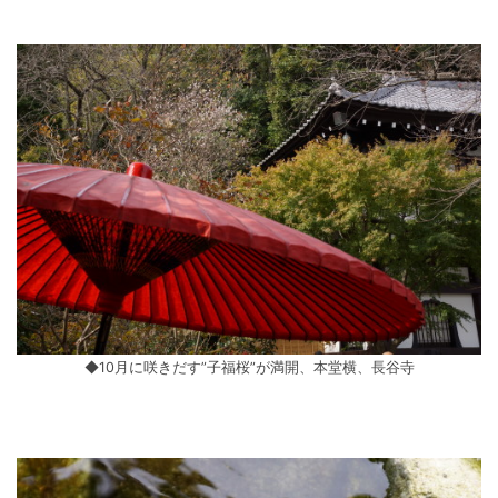
◆10月に咲きだす”子福桜”が満開、本堂横、長谷寺