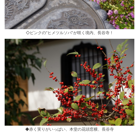
◇ピンクの”ヒメツルソバ”が咲く境内、長谷寺！
◆赤く実りがいっぱい、本堂の花頭窓横、長谷寺