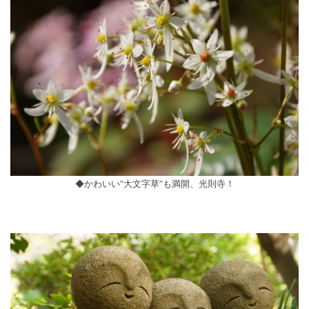
◆かわいい”大文字草”も満開、光則寺！