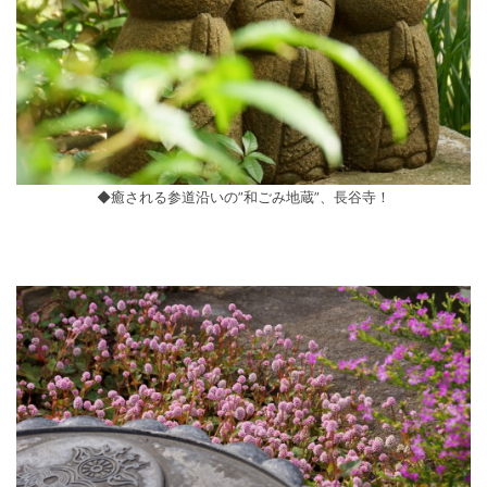
◆癒される参道沿いの”和ごみ地蔵”、長谷寺！