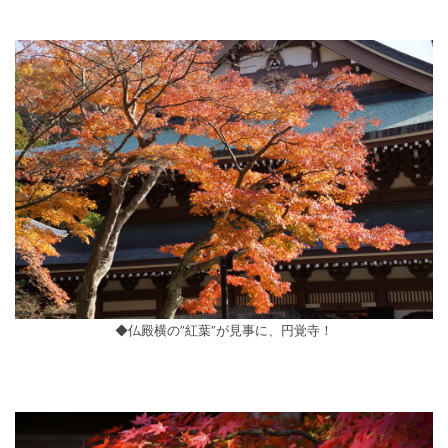
◆仏殿横の”紅葉”が見事に、円覚寺！