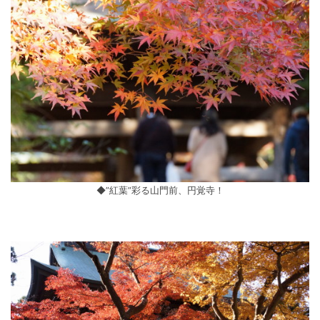
◆”紅葉”彩る山門前、円覚寺！