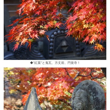
◆”紅葉”と鬼瓦、方丈前、円覚寺！