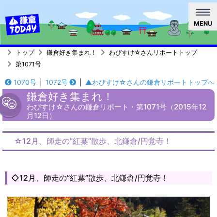
MENU
トップ
鎌倉好き集まれ！
わびすけ☆さんリポートトップ
第1071号
1070号
|
1072号
|
▲わびすけ☆さんの鎌倉リポートトップへ
鎌倉好き集まれ！
わびすけ☆さんの鎌倉リポート・第1071号（2015年12
月12日）
☆12月、師走の”紅葉”散歩、北鎌倉/円覚寺！
◇12月、師走の”紅葉”散歩、北鎌倉/円覚寺！