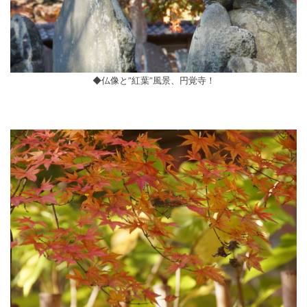
◆仏像と”紅葉”風景、円覚寺！