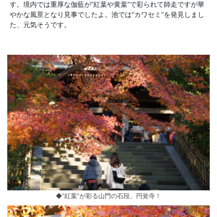
す。境内では重厚な伽藍が”紅葉や黄葉”で彩られて師走ですが華
やかな風景となり見事でしたよ。池では”カワセミ”を発見しまし
た、元気そうです。
◆”紅葉”が彩る山門の石段、円覚寺！