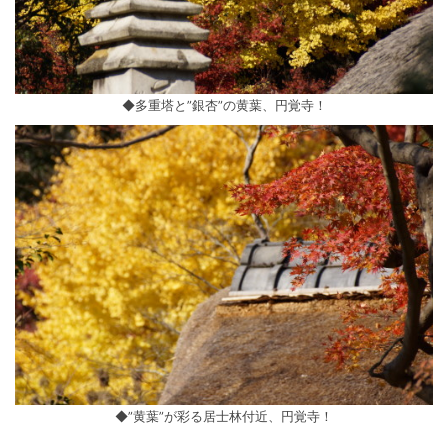
◆多重塔と”銀杏”の黄葉、円覚寺！
◆”黄葉”が彩る居士林付近、円覚寺！