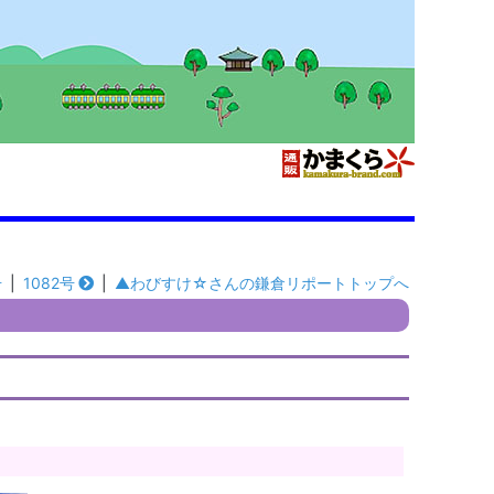
号
|
1082号
|
▲わびすけ☆さんの鎌倉リポートトップへ