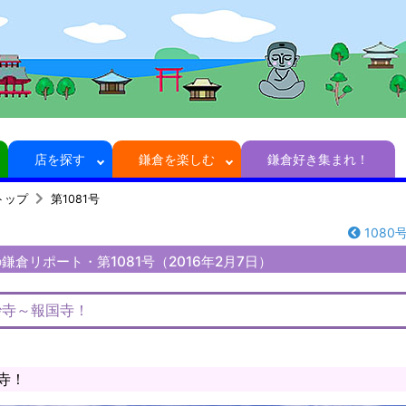
店を探す
鎌倉を楽しむ
鎌倉好き集まれ！
トップ
第1081号
1080
倉リポート・第1081号（2016年2月7日）
妙寺～報国寺！
寺！