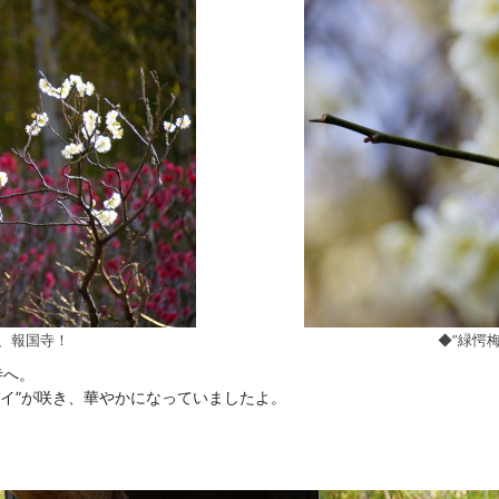
”、報国寺！
◆”緑愕
寺へ。
バイ”が咲き、華やかになっていましたよ。
。