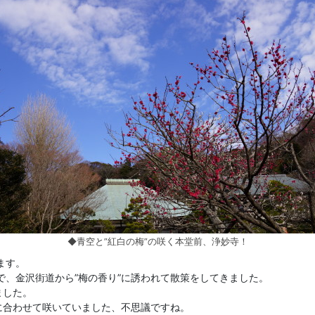
◆青空と”紅白の梅”の咲く本堂前、浄妙寺！
ます。
、金沢街道から”梅の香り”に誘われて散策をしてきました。
ました。
に合わせて咲いていました、不思議ですね。