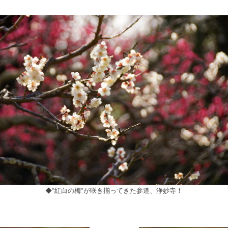
◆”紅白の梅”が咲き揃ってきた参道、浄妙寺！