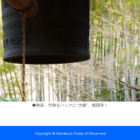
◆静寂、竹林をバックに”大鐘”、報国寺！
Copyright © Kamakura Today All Reserved