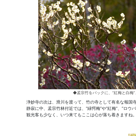
◆孟宗竹をバックに、”紅梅と白梅
浄妙寺の次は、滑川を渡って、竹の寺として有名な報国
静寂に中、孟宗竹林付近では、”緑愕梅”や”紅梅”、”ロウ
観光客も少なく、いつ来てもここは心が落ち着きますね