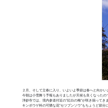
２月、そして立春に入り、いよいよ季節は春へと向かい
今朝は小雪舞う予報もありましたが天候も良くなったので
浄妙寺では、境内参道付近の”紅白の梅”が咲き揃ってき
キンポウゲ科の可憐な花”セツブンソウ”もちょうど節分