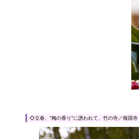
◇立春、”梅の香り”に誘われて、竹の寺／報国寺