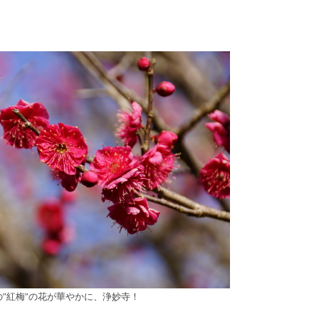
の”紅梅”の花が華やかに、浄妙寺！