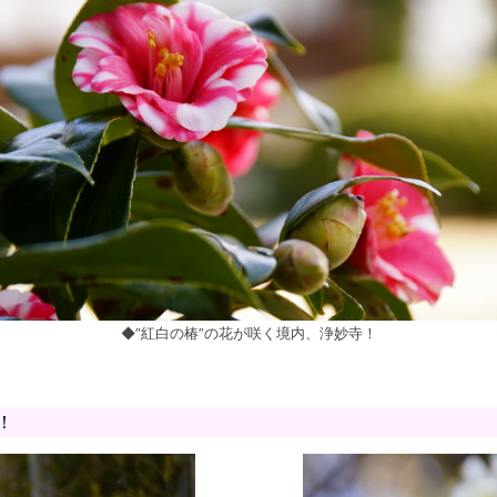
◆”紅白の椿”の花が咲く境内、浄妙寺！
！