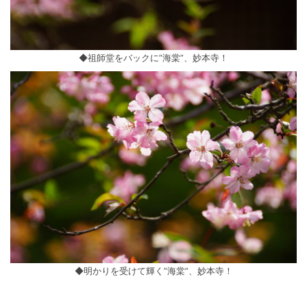
◆祖師堂をバックに”海棠”、妙本寺！
◆明かりを受けて輝く”海棠”、妙本寺！