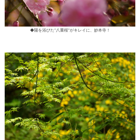
◆陽を浴びた”八重桜”がキレイに、妙本寺！