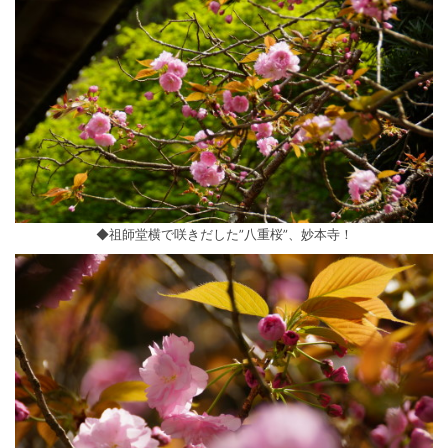
◆祖師堂横で咲きだした”八重桜”、妙本寺！