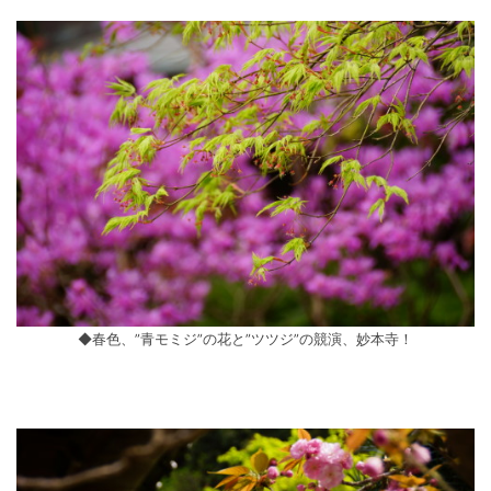
◆春色、”青モミジ”の花と”ツツジ”の競演、妙本寺！