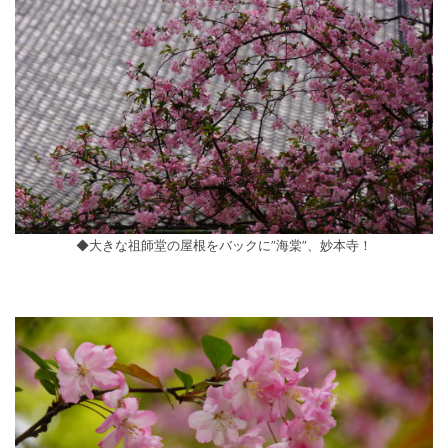
◆大きな祖師堂の屋根をバックに”海棠”、妙本寺！