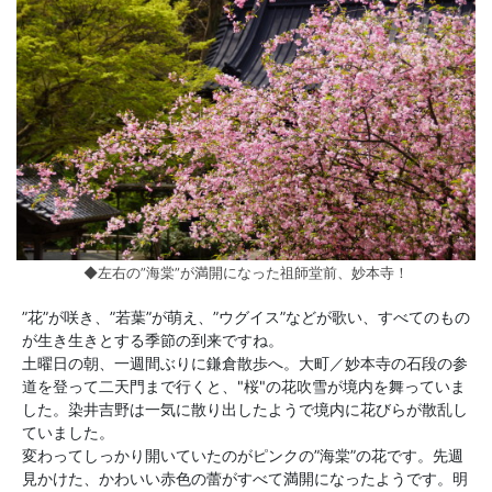
◆左右の”海棠”が満開になった祖師堂前、妙本寺！
”花”が咲き、”若葉”が萌え、”ウグイス”などが歌い、すべてのもの
が生き生きとする季節の到来ですね。
土曜日の朝、一週間ぶりに鎌倉散歩へ。大町／妙本寺の石段の参
道を登って二天門まで行くと、"桜"の花吹雪が境内を舞っていま
した。染井吉野は一気に散り出したようで境内に花びらが散乱し
ていました。
変わってしっかり開いていたのがピンクの”海棠”の花です。先週
見かけた、かわいい赤色の蕾がすべて満開になったようです。明