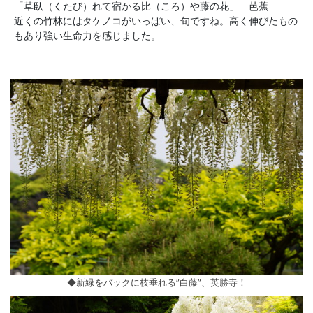
「草臥（くたび）れて宿かる比（ころ）や藤の花」 芭蕉
近くの竹林にはタケノコがいっぱい、旬ですね。高く伸びたもの
もあり強い生命力を感じました。
◆新緑をバックに枝垂れる”白藤”、英勝寺！