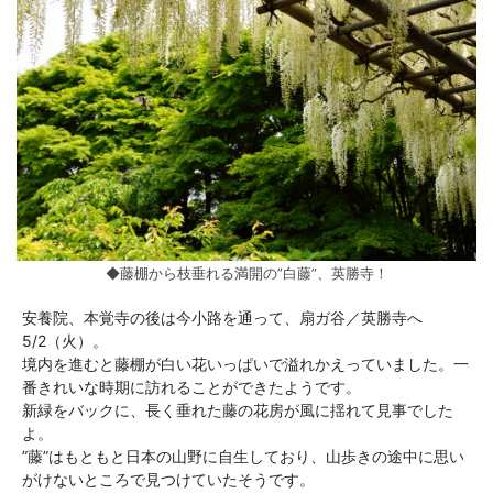
◆藤棚から枝垂れる満開の”白藤”、英勝寺！
安養院、本覚寺の後は今小路を通って、扇ガ谷／英勝寺へ
5/2（火）。
境内を進むと藤棚が白い花いっぱいで溢れかえっていました。一
番きれいな時期に訪れることができたようです。
新緑をバックに、長く垂れた藤の花房が風に揺れて見事でした
よ。
”藤”はもともと日本の山野に自生しており、山歩きの途中に思い
がけないところで見つけていたそうです。