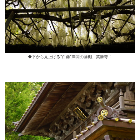
◆下から見上げる”白藤”満開の藤棚、英勝寺！