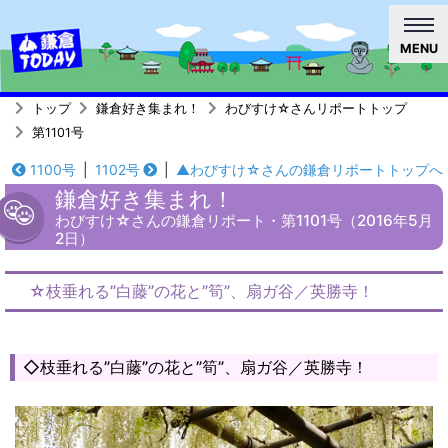
MENU
トップ
鎌倉好き集まれ！
わびすけ☆さんリポートトップ
第1101号
1100号
|
1102号
|
▲わびすけ☆さんの鎌倉リポートトップへ
鎌倉好き集まれ！
わびすけ☆さんの鎌倉リポート・第1101号（2016年5月
2日）
☆枝垂れる”白藤”の花と”筍”、扇ガ谷／英勝寺！
◇枝垂れる”白藤”の花と”筍”、扇ガ谷／英勝寺！