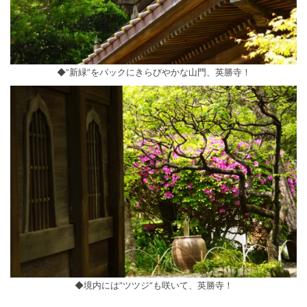
◆”新緑”をバックにきらびやかな山門、英勝寺！
◆境内には”ツツジ”も咲いて、英勝寺！