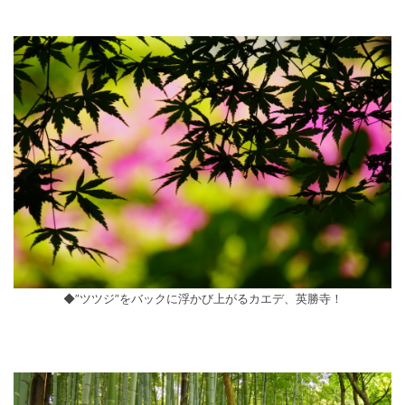
◆”ツツジ”をバックに浮かび上がるカエデ、英勝寺！