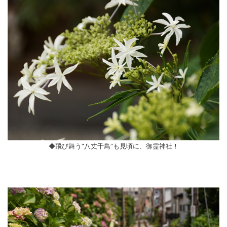
◆飛び舞う”八丈千鳥”も見頃に、御霊神社！