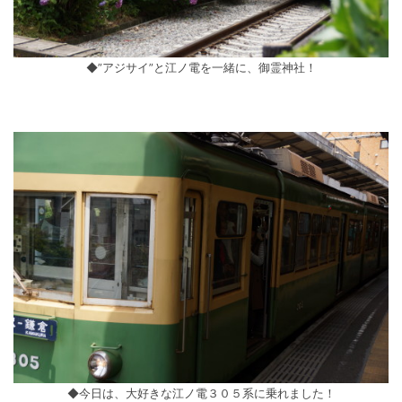
◆”アジサイ”と江ノ電を一緒に、御霊神社！
◆今日は、大好きな江ノ電３０５系に乗れました！