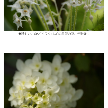
◆珍しい、白い”イワタバコ”の星型の花、光則寺！