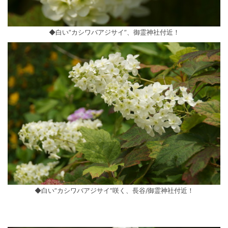
◆白い”カシワバアジサイ”、御霊神社付近！
◆白い”カシワバアジサイ”咲く、長谷/御霊神社付近！