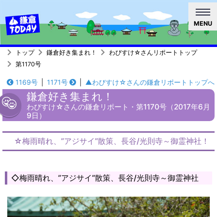
MENU
トップ
鎌倉好き集まれ！
わびすけ☆さんリポートトップ
第1170号
1169号
|
1171号
|
▲わびすけ☆さんの鎌倉リポートトップへ
鎌倉好き集まれ！
わびすけ☆さんの鎌倉リポート・第1170号（2017年6月
9日）
☆梅雨晴れ、”アジサイ”散策、長谷/光則寺～御霊神社！
◇梅雨晴れ、”アジサイ”散策、長谷/光則寺～御霊神社