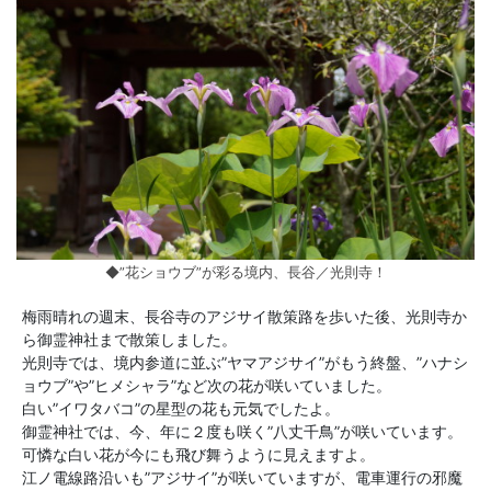
◆”花ショウブ”が彩る境内、長谷／光則寺！
梅雨晴れの週末、長谷寺のアジサイ散策路を歩いた後、光則寺か
ら御霊神社まで散策しました。
光則寺では、境内参道に並ぶ”ヤマアジサイ”がもう終盤、”ハナシ
ョウブ”や”ヒメシャラ”など次の花が咲いていました。
白い”イワタバコ”の星型の花も元気でしたよ。
御霊神社では、今、年に２度も咲く”八丈千鳥”が咲いています。
可憐な白い花が今にも飛び舞うように見えますよ。
江ノ電線路沿いも”アジサイ”が咲いていますが、電車運行の邪魔