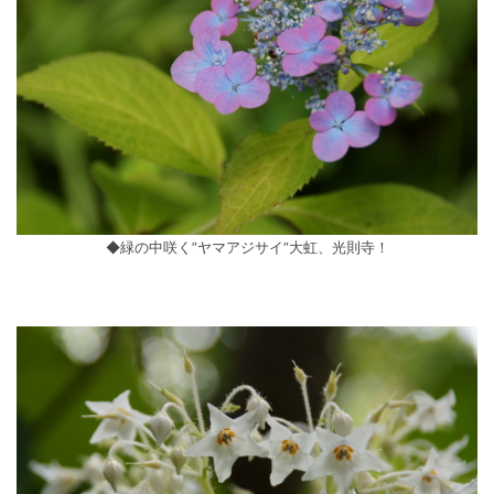
◆緑の中咲く”ヤマアジサイ”大虹、光則寺！