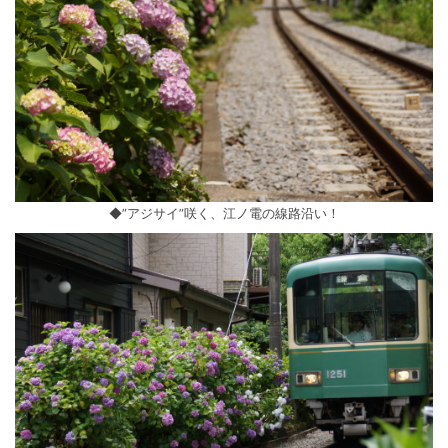
◆”アジサイ”咲く、江ノ電の線路沿い！