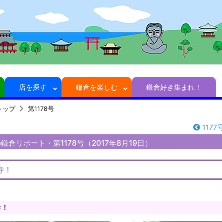
店を探す
鎌倉を楽しむ
鎌倉好き集まれ！
トップ
第1178号
1177
倉リポート・第1178号（2017年8月19日）
寺！
寺！