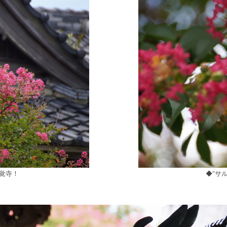
覚寺！
◆”サ