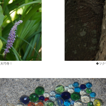
、大巧寺！
◆ツク