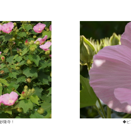
。
妙隆寺！
◆ピ