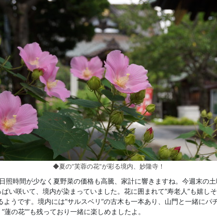
◆夏の”芙蓉の花”が彩る境内、妙隆寺！
。日照時間が少なく夏野菜の価格も高騰、家計に響きますね。今週末の
っぱい咲いて、境内が染まっていました。花に囲まれて”寿老人”も嬉しそ
るようです。境内には”サルスベリ”の古木も一本あり、山門と一緒にパ
”蓮の花””も残っており一緒に楽しめましたよ。