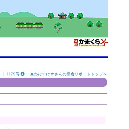
号
|
1179号
|
▲わびすけ☆さんの鎌倉リポートトップへ