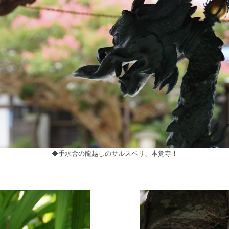
◆手水舎の龍越しのサルスベリ、本覚寺！