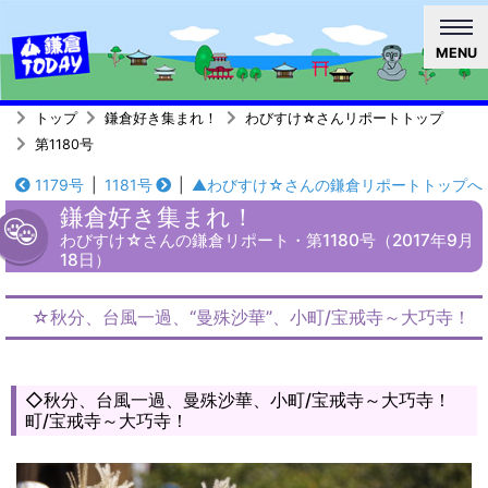
MENU
トップ
鎌倉好き集まれ！
わびすけ☆さんリポートトップ
第1180号
1179号
|
1181号
|
▲わびすけ☆さんの鎌倉リポートトップへ
鎌倉好き集まれ！
わびすけ☆さんの鎌倉リポート・第1180号（2017年9月
18日）
☆秋分、台風一過、“曼殊沙華”、小町/宝戒寺～大巧寺！
◇秋分、台風一過、曼殊沙華、小町/宝戒寺～大巧寺！
町/宝戒寺～大巧寺！