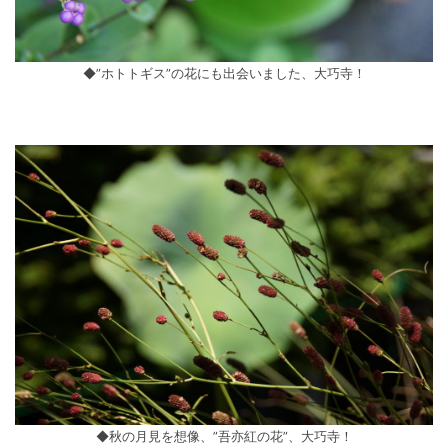
◆”ホトトギス”の花にも出会いました、大巧寺！
◆秋の月見を想像、”吾亦紅の花”、大巧寺！