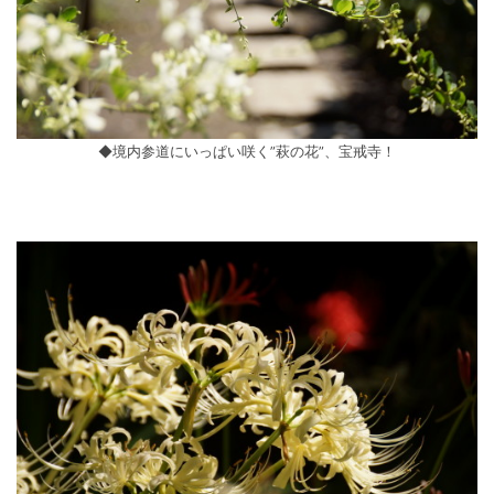
◆境内参道にいっぱい咲く”萩の花”、宝戒寺！