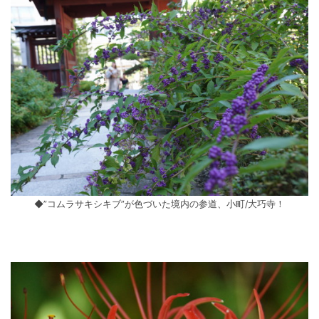
◆”コムラサキシキブ”が色づいた境内の参道、小町/大巧寺！