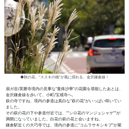
◆秋の花、”ススキの穂”が風に揺れる、金沢鎌倉線！
扇ガ谷/英勝寺境内の見事な”曼殊沙華”の花園を堪能したあとは、
金沢鎌倉線を歩いて、小町/宝戒寺へ。
萩の寺ですね、境内の参道は真白な”萩の花”がいっぱい咲いてい
ました。
その萩の花の下や参道付近では、””シロ花のマンジュシャゲ””が
満開になっていました。白花の萩の花と会いますね。
鎌倉駅近くの大巧寺では、境内の参道に”コムラサキシキブ”が紫