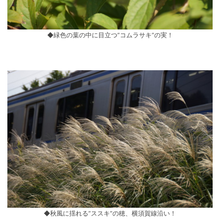
◆緑色の葉の中に目立つ”コムラサキ”の実！
◆秋風に揺れる”ススキ”の穂、横須賀線沿い！