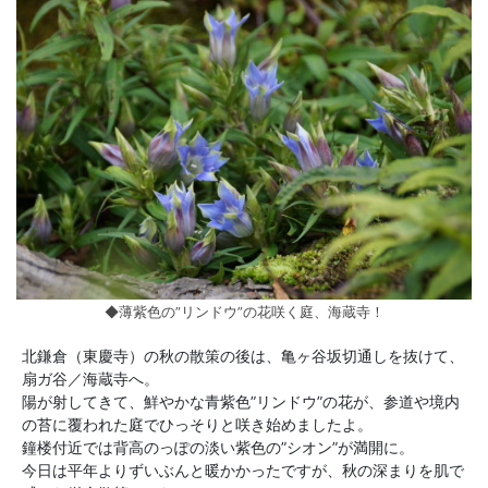
◆薄紫色の”リンドウ”の花咲く庭、海蔵寺！
北鎌倉（東慶寺）の秋の散策の後は、亀ヶ谷坂切通しを抜けて、
扇ガ谷／海蔵寺へ。
陽が射してきて、鮮やかな青紫色”リンドウ”の花が、参道や境内
の苔に覆われた庭でひっそりと咲き始めましたよ。
鐘楼付近では背高のっぽの淡い紫色の”シオン”が満開に。
今日は平年よりずいぶんと暖かかったですが、秋の深まりを肌で