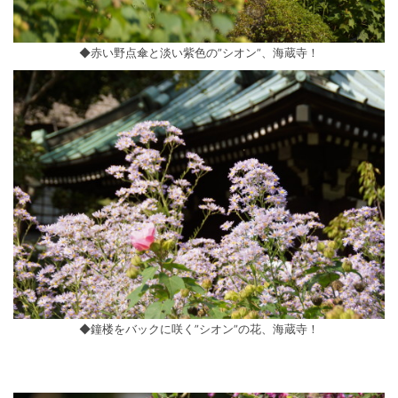
◆赤い野点傘と淡い紫色の”シオン”、海蔵寺！
◆鐘楼をバックに咲く”シオン”の花、海蔵寺！