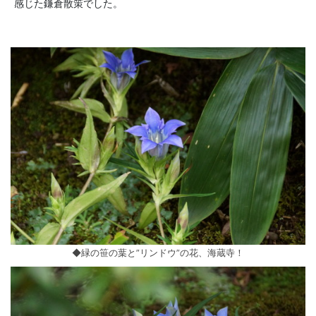
感じた鎌倉散策でした。
◆緑の笹の葉と”リンドウ”の花、海蔵寺！