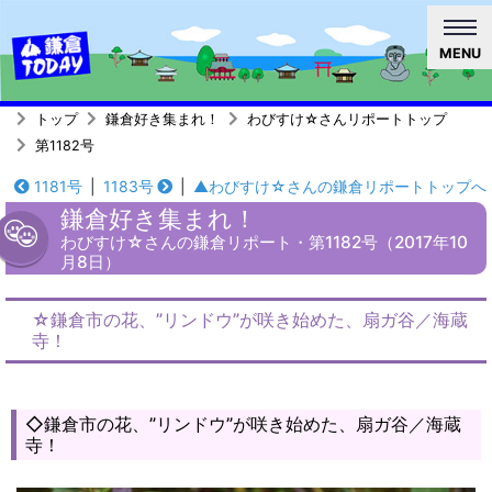
MENU
トップ
鎌倉好き集まれ！
わびすけ☆さんリポートトップ
第1182号
1181号
|
1183号
|
▲わびすけ☆さんの鎌倉リポートトップへ
鎌倉好き集まれ！
わびすけ☆さんの鎌倉リポート・第1182号（2017年10
月8日）
☆鎌倉市の花、”リンドウ”が咲き始めた、扇ガ谷／海蔵
寺！
◇鎌倉市の花、”リンドウ”が咲き始めた、扇ガ谷／海蔵
寺！