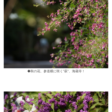
◆秋の花、参道横に咲く”萩”、海蔵寺！