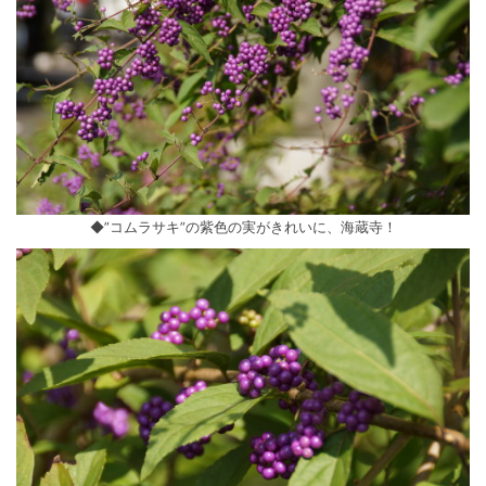
◆”コムラサキ”の紫色の実がきれいに、海蔵寺！