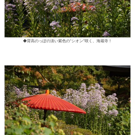
◆背高のっぽの淡い紫色の”シオン”咲く、海蔵寺！