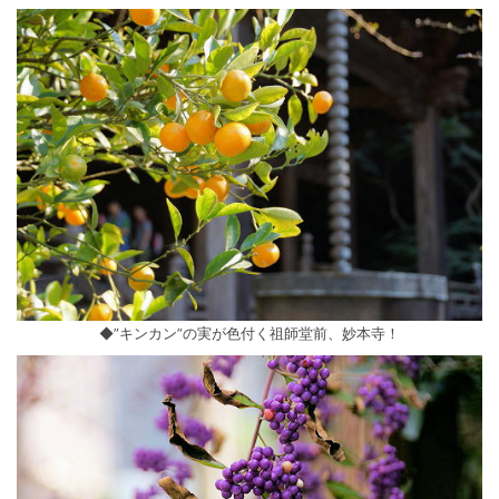
◆”キンカン”の実が色付く祖師堂前、妙本寺！