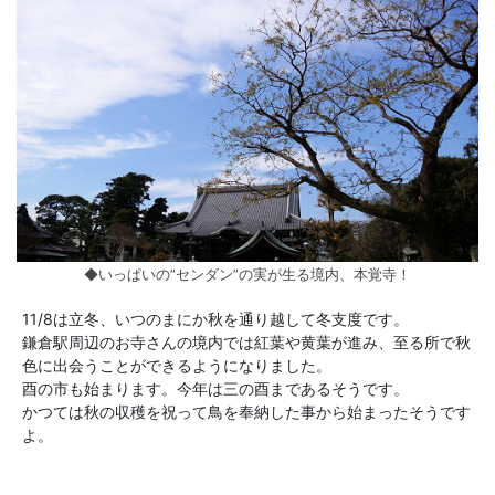
◆いっぱいの”センダン”の実が生る境内、本覚寺！
11/8は立冬、いつのまにか秋を通り越して冬支度です。
鎌倉駅周辺のお寺さんの境内では紅葉や黄葉が進み、至る所で秋
色に出会うことができるようになりました。
酉の市も始まります。今年は三の酉まであるそうです。
かつては秋の収穫を祝って鳥を奉納した事から始まったそうです
よ。