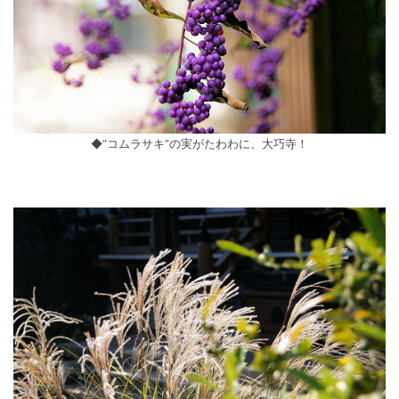
◆”コムラサキ”の実がたわわに、大巧寺！