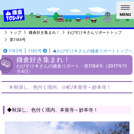
MENU
トップ
鎌倉好き集まれ！
わびすけ☆さんリポートトップ
第1184号
1183号
|
1185号
|
▲わびすけ☆さんの鎌倉リポートトップへ
鎌倉好き集まれ！
わびすけ☆さんの鎌倉リポート・第1184号（2017年11
月4日）
☆秋深し、色付く境内、小町/本覚寺～妙本寺！
◆秋深し、色付く境内、本覚寺～妙本寺！