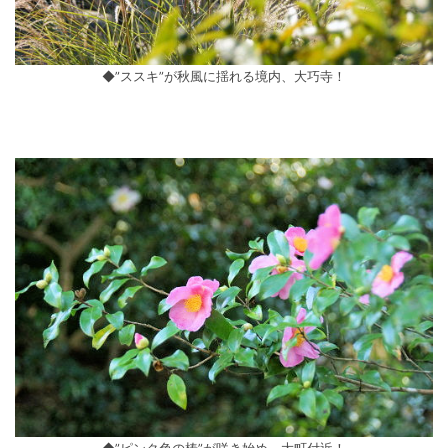
◆”ススキ”が秋風に揺れる境内、大巧寺！