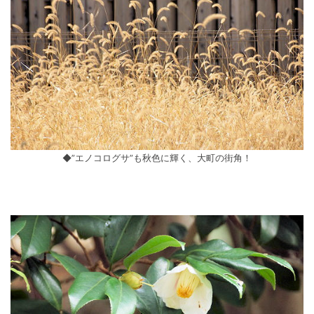
◆”エノコログサ”も秋色に輝く、大町の街角！