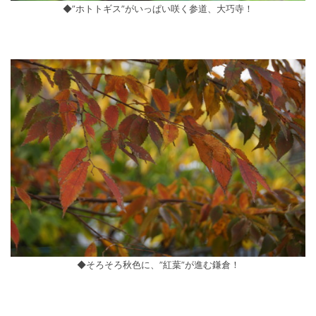
◆”ホトトギス”がいっぱい咲く参道、大巧寺！
◆そろそろ秋色に、”紅葉”が進む鎌倉！