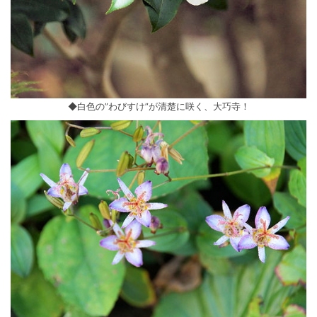
◆白色の”わびすけ”が清楚に咲く、大巧寺！