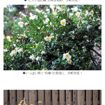
◆”ピンク色の椿”が咲き始め、大町付近！
◆いっぱい咲く”白椿”が見頃に、大町付近！