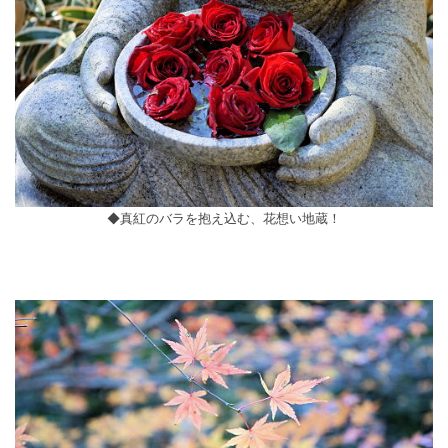
◆真紅のバラを抱え込む、花想い地蔵！