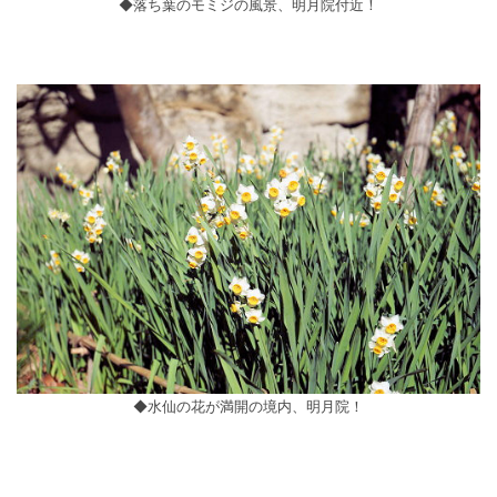
◆落ち葉のモミジの風景、明月院付近！
◆水仙の花が満開の境内、明月院！