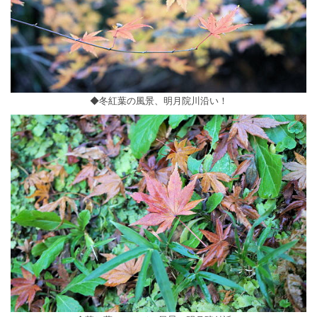
◆冬紅葉の風景、明月院川沿い！