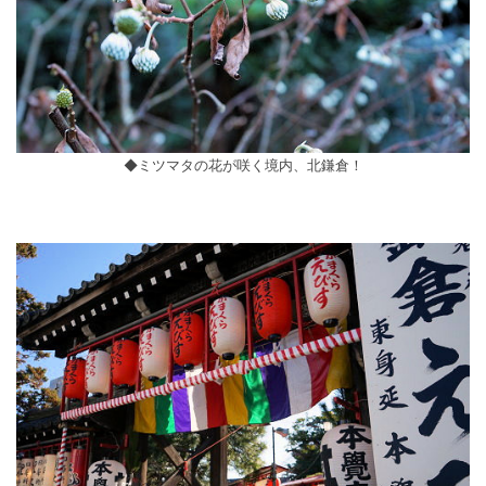
◆ミツマタの花が咲く境内、北鎌倉！