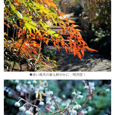
◆赤い南天の葉も鮮やかに、明月院！