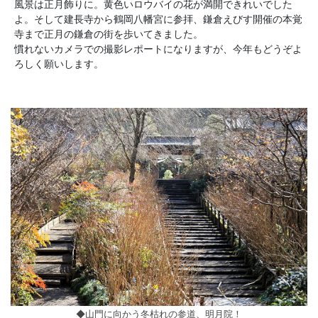
風景は正月飾りに。黄色いロウバイの花が満開できれいでした
よ。そして建長寺から鶴岡八幡宮に参拝、鎌倉えびす開催の本覚
寺まで正月の鎌倉の街を歩いてきました。
慣れないカメラでの撮影レポートになりますが、今年もどうぞよ
ろしく願いします。
◆山門に向かう冬枯れの参道、明月院！