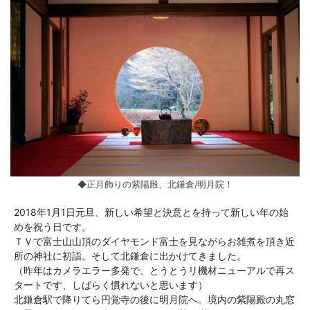
◆正月飾りの紫陽殿、北鎌倉/明月院！
2018年1月1日元旦、新しい希望と決意とを持って新しい年の始
めを祝う日です。
ＴＶで富士山山頂のダイヤモンド富士を見ながらお雑煮を頂き近
所の神社に初詣。そして北鎌倉に出かけてきました。
（昨年はカメラエラー多発で、とうとうリ機材ニューアルで再ス
タートです、しばらく慣れないと思います）
北鎌倉駅で降りてら円覚寺の後に明月院へ。境内の紫陽殿の丸窓