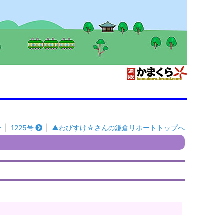
号
|
1225号
|
▲わびすけ☆さんの鎌倉リポートトップへ