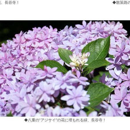
花、長谷寺！
◆散策路の
◆八重の”アジサイ”の花に埋もれる緑、長谷寺！