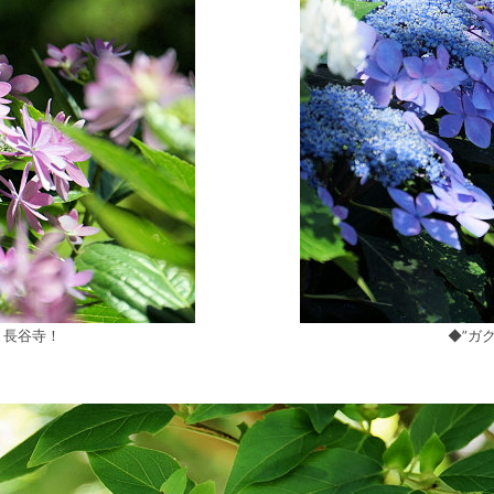
、長谷寺！
◆”ガ