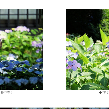
、長谷寺！
◆”ア