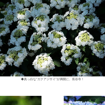
◆真っ白な”ガクアジサイ”が満開に、長谷寺！