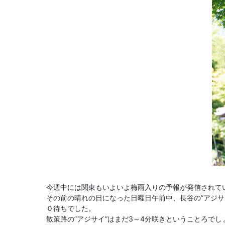
今週中には関東もいよいよ梅雨入りの予報が発信されて
その前の晴れの日になった日曜日午前中、長谷の”アジサ
０待ちでした。
散策路の”アジサイ”はまだ3～4分咲きということろで