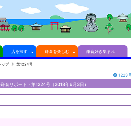
店を探す
鎌倉を楽しむ
鎌倉好き集まれ！
トップ
第1224号
1223
倉リポート・第1224号（2018年6月3日）
！