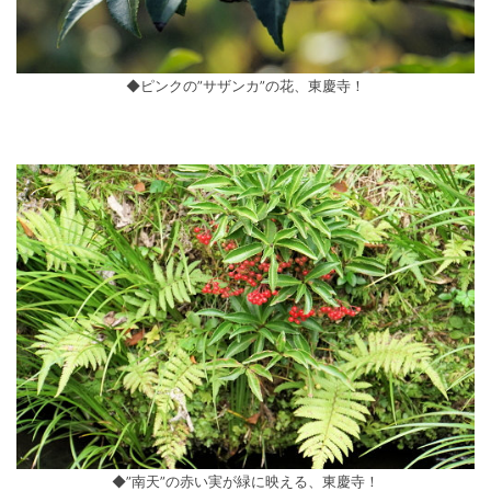
◆ピンクの”サザンカ”の花、東慶寺！
◆”南天”の赤い実が緑に映える、東慶寺！