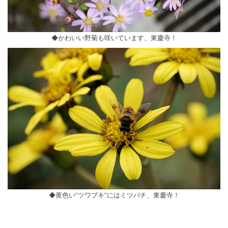
◆かわいい野菊も咲いています、東慶寺！
◆黄色い”ツワブキ”にはミツバチ、東慶寺！