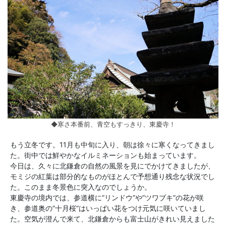
◆寒さ本番前、青空もすっきり、東慶寺！
もう立冬です。11月も中旬に入り、朝は徐々に寒くなってきまし
た。街中では鮮やかなイルミネーションも始まっています。
今日は、久々に北鎌倉の自然の風景を見にでかけてきましたが、
モミジの紅葉は部分的なものがほとんで予想通り残念な状況でし
た。このまま冬景色に突入なのでしょうか。
東慶寺の境内では、参道横に”リンドウ”や”ツワブキ”の花が咲
き、参道奥の”十月桜”はいっぱい花をつけ元気に咲いていまし
た。空気が澄んで来て、北鎌倉からも富士山がきれい見えました