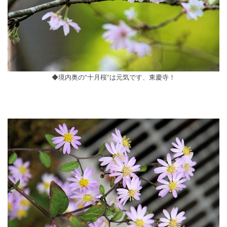
◆境内奥の”十月桜”は元気です、東慶寺！