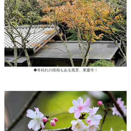
◆冬枯れの様相もある風景、東慶寺！