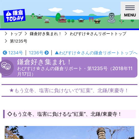
MENU
トップ
鎌倉好き集まれ！
わびすけ☆さんリポートトップ
第1235号
1234号
|
1236号
|
▲わびすけ☆さんの鎌倉リポートトップへ
鎌倉好き集まれ！
わびすけ☆さんの鎌倉リポート・第1235号（2018年11
月17日）
★もう立冬、塩害に負けないで”紅葉”、北鎌/東慶寺！
◇もう立冬、塩害に負けるな”紅葉”、北鎌/東慶寺！