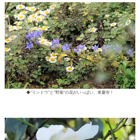
◆”リンドウ”と”野菊”の花がいっぱい、東慶寺！