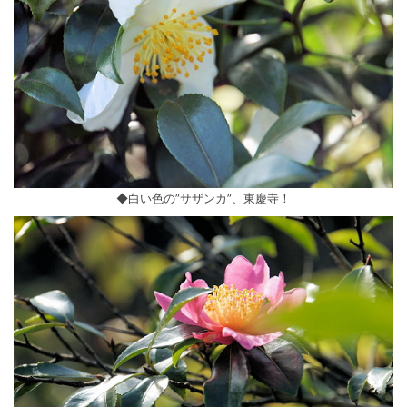
◆白い色の”サザンカ”、東慶寺！