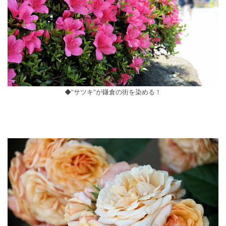
◆”サツキ”が鎌倉の街を染める！