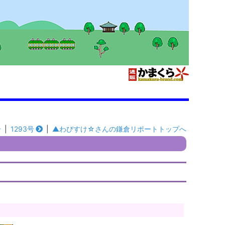
号
|
1293号
|
▲わびすけ☆さんの鎌倉リポートトップへ