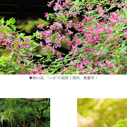
◆秋の花、”ハギ”の花咲く境内、東慶寺！