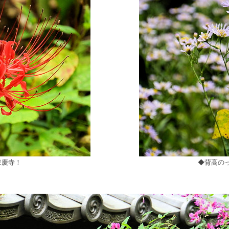
東慶寺！
◆背高のっ