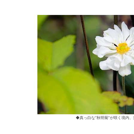
◆真っ白な”秋明菊”が咲く境内、