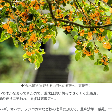
◆”金木犀”が出迎える山門への石段へ、東慶寺！
いて体がなまってきたので、週末は思い切ってＧｏｔｏ北鎌倉。
犀の香りに誘われ、まずは東慶寺へ。
、ハギ、オバナ、フジバカマなど秋の七草に加えて、曼殊沙華、紫苑、