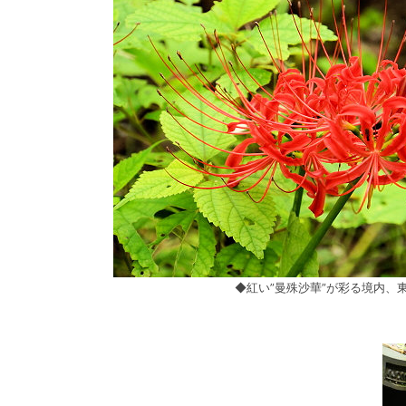
◆紅い”曼殊沙華”が彩る境内、