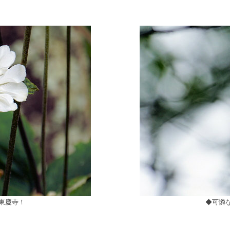
東慶寺！
◆可憐