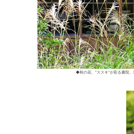
◆秋の花、”ススキ”が彩る書院、