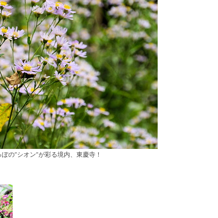
ぽの”シオン”が彩る境内、東慶寺！