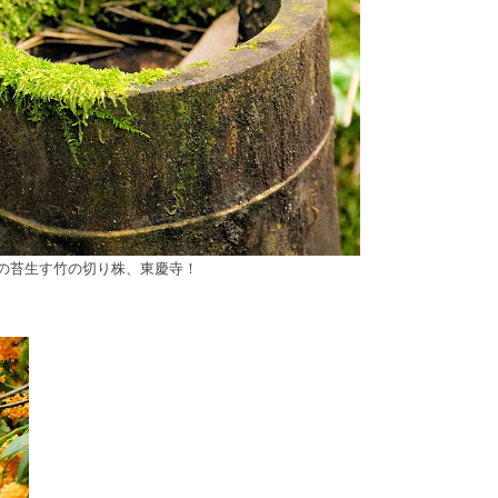
の苔生す竹の切り株、東慶寺！