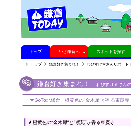
トップ
いざ鎌倉へ
スポットを探す
トップ
鎌倉好き集まれ！
わびすけ☆さんリポート
鎌倉好き集まれ！
わびすけ☆さんの鎌
☆GoTo北鎌倉、橙黄色の”金木犀”が香る東慶寺
★橙黄色の”金木犀”と”紫苑”が香る東慶寺！