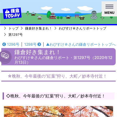
MENU
トップ
鎌倉好き集まれ！
わびすけ☆さんリポートトップ
第1297号
1296号
|
1298号
|
▲わびすけ☆さんの鎌倉リポートトップへ
鎌倉好き集まれ！
わびすけ☆さんの鎌倉リポート・第1297号（2020年12
月13日）
☆晩秋、今年最後の”紅葉”狩り、大町／妙本寺付近！
◇晩秋、今年最後の”紅葉”狩り、大町／妙本寺付近！