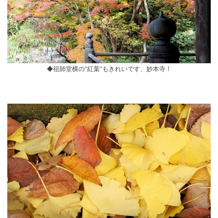
◆祖師堂横の”紅葉”もきれいです、妙本寺！