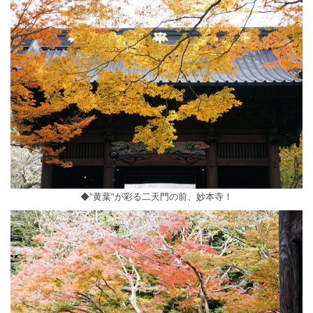
◆”黄葉”が彩る二天門の前、妙本寺！