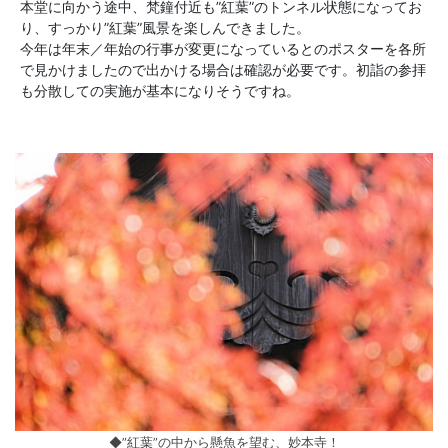
本堂に向かう途中、梵鐘付近も”紅葉”のトンネル状態になってお
り、すっかり”紅葉”風景を楽しんできました。
今年は年末／年始の行事が変更になっているとのポスターを各所
で見かけましたので出かける場合は確認が必要です。初詣の参拝
も分散しての実施が基本になりそうですね。
◆”紅葉”の中から懸魚を望む、妙本寺！