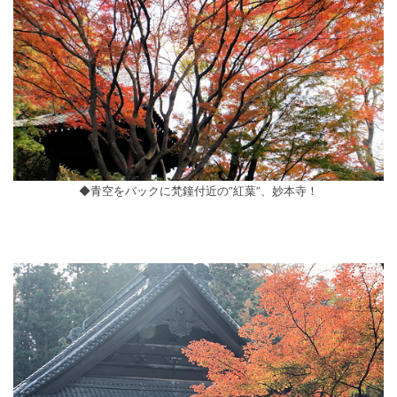
◆青空をバックに梵鐘付近の”紅葉”、妙本寺！