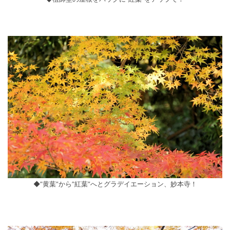
◆”黄葉”から”紅葉”へとグラデイエーション、妙本寺！