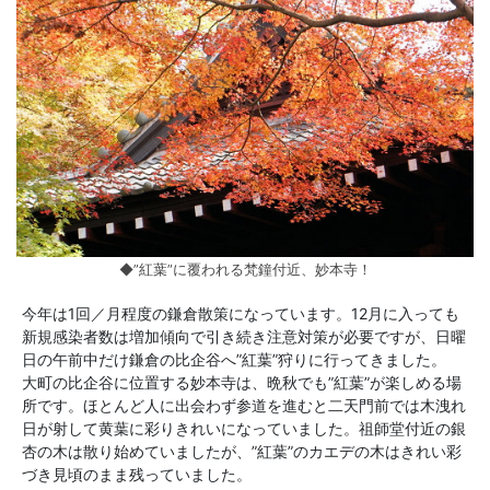
◆”紅葉”に覆われる梵鐘付近、妙本寺！
今年は1回／月程度の鎌倉散策になっています。12月に入っても
新規感染者数は増加傾向で引き続き注意対策が必要ですが、日曜
日の午前中だけ鎌倉の比企谷へ”紅葉”狩りに行ってきました。
大町の比企谷に位置する妙本寺は、晩秋でも”紅葉”が楽しめる場
所です。ほとんど人に出会わず参道を進むと二天門前では木洩れ
日が射して黄葉に彩りきれいになっていました。祖師堂付近の銀
杏の木は散り始めていましたが、”紅葉”のカエデの木はきれい彩
づき見頃のまま残っていました。