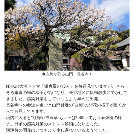
◆白梅が彩る山門、長谷寺！
NHKの大河ドラマ「鎌倉殿の13人」を毎週見ていますが、そろ
そろ鎌倉の梅の様子が気になり、長谷地区に観梅散歩にでかけて
きました。感染対策をしていつもより早めに出発。
長谷寺への参道を進むと山門付近の”白梅”の開花の様子が遠くか
らでも見えてきます。
境内に入ると”紅梅や福寿草”もいっぱい咲いており春爛漫の様
子。日頃の感染対策のストレス解消になりました。
河津桜の開花はいつもより少し遅れているようでした。