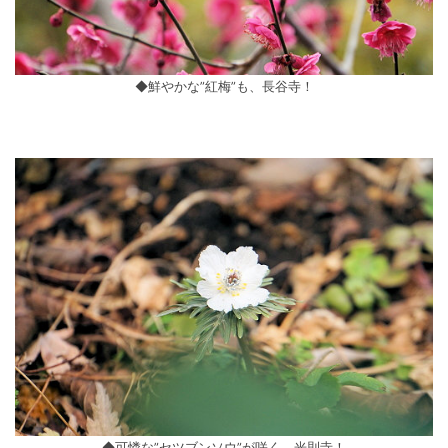
◆鮮やかな”紅梅”も、長谷寺！
◆可憐な”セツブンソウ”が咲く、光則寺！