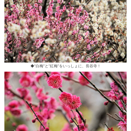
◆”白梅”と”紅梅”をいっしょに、長谷寺！