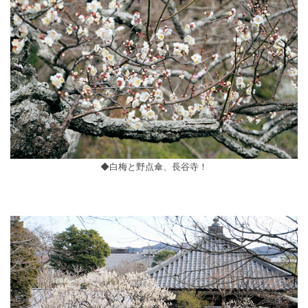
◆白梅と野点傘、長谷寺！