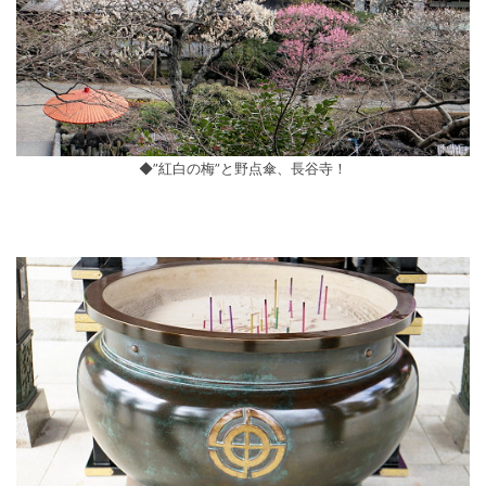
◆”紅白の梅”と野点傘、長谷寺！