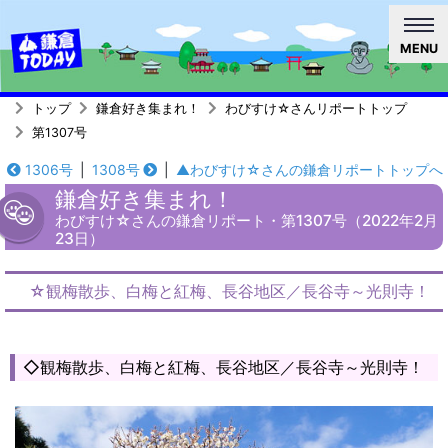
MENU
トップ
鎌倉好き集まれ！
わびすけ☆さんリポートトップ
第1307号
1306号
|
1308号
|
▲わびすけ☆さんの鎌倉リポートトップへ
鎌倉好き集まれ！
わびすけ☆さんの鎌倉リポート・第1307号（2022年2月
23日）
☆観梅散歩、白梅と紅梅、長谷地区／長谷寺～光則寺！
◇観梅散歩、白梅と紅梅、長谷地区／長谷寺～光則寺！