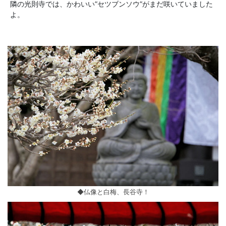
隣の光則寺では、かわいい”セツブンソウ”がまだ咲いていました
よ。
◆仏像と白梅、長谷寺！