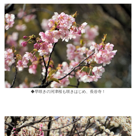
◆早咲きの河津桜も咲きはじめ、長谷寺！