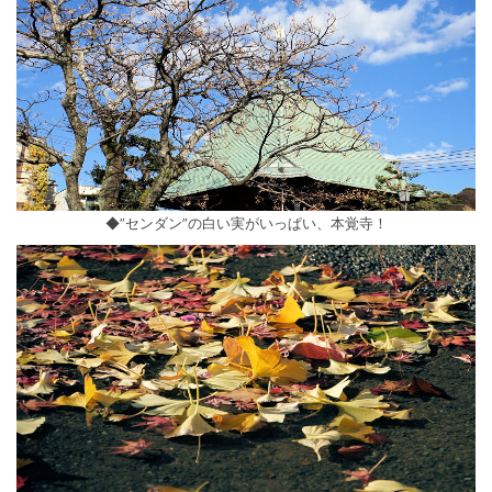
◆”センダン”の白い実がいっぱい、本覚寺！