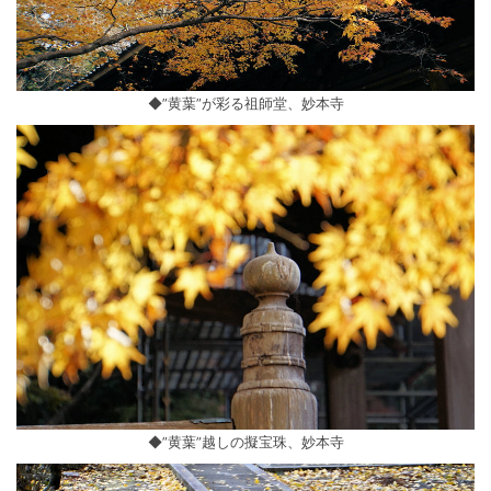
◆”黄葉”が彩る祖師堂、妙本寺
◆”黄葉”越しの擬宝珠、妙本寺