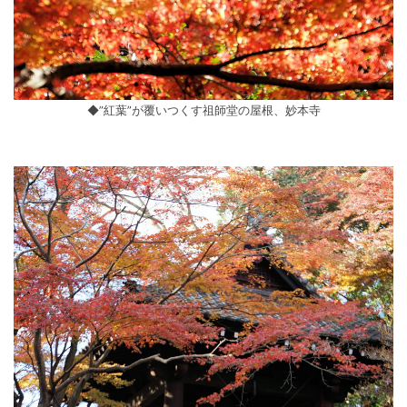
◆”紅葉”が覆いつくす祖師堂の屋根、妙本寺