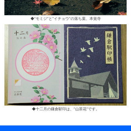
◆”モミジ”と”イチョウ”の落ち葉、本覚寺
◆十二月の鎌倉駅印は、”山茶花”です。