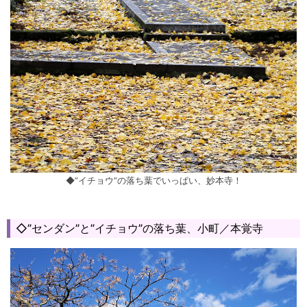
◆”イチョウ”の落ち葉でいっぱい、妙本寺！
◇”センダン”と”イチョウ”の落ち葉、小町／本覚寺