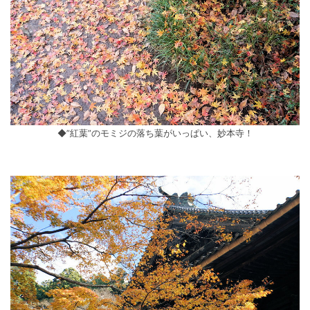
◆”紅葉”のモミジの落ち葉がいっぱい、妙本寺！