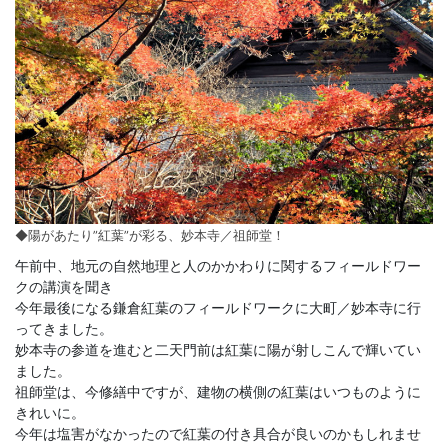
◆陽があたり”紅葉”が彩る、妙本寺／祖師堂！
午前中、地元の自然地理と人のかかわりに関するフィールドワー
クの講演を聞き
今年最後になる鎌倉紅葉のフィールドワークに大町／妙本寺に行
ってきました。
妙本寺の参道を進むと二天門前は紅葉に陽が射しこんで輝いてい
ました。
祖師堂は、今修繕中ですが、建物の横側の紅葉はいつものように
きれいに。
今年は塩害がなかったので紅葉の付き具合が良いのかもしれませ