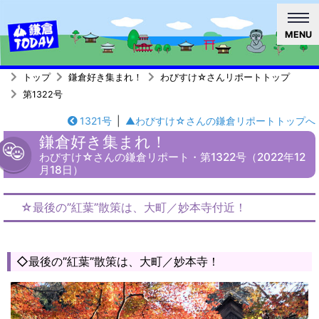
MENU
トップ
鎌倉好き集まれ！
わびすけ☆さんリポートトップ
第1322号
1321号
|
▲わびすけ☆さんの鎌倉リポートトップへ
鎌倉好き集まれ！
わびすけ☆さんの鎌倉リポート・第1322号（2022年12
月18日）
☆最後の”紅葉”散策は、大町／妙本寺付近！
◇最後の”紅葉”散策は、大町／妙本寺！