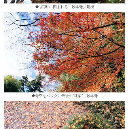
◆”紅葉”に囲まれる、妙本寺／鐘楼
◆青空をバックに最後の”紅葉”、妙本寺